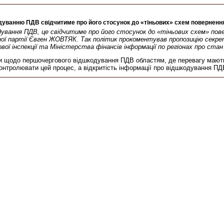
дуванню ПДВ свідчитиме про його стосунок до «тіньових» схем поверненн
ування ПДВ, це свідчитиме про його стосунок до «тіньових схем» пов
народної партії Євген ЖОВТЯК. Так політик прокоментував пропозицію с
ої інспекції та Міністерства фінансів інформації по регіонах про ста
аїни щодо першочергового відшкодування ПДВ областям, де перевагу мают
контролювати цей процес, а відкритість інформації про відшкодування 