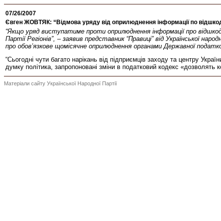
07/26/2007
Євген ЖОВТЯК: “Відмова уряду від оприлюднення інформації по відшко
“Якщо уряд виступатиме проти оприлюднення інформації про відшкод
Партії Регіонів”, – заявив представник “Правиці” від Української 
про обов’язкове щомісячне оприлюднення органами Державної податков
“Сьогодні чути багато нарікань від підприємців заходу та центру Укр
думку політика, запропоновані зміни в податковий кодекс «дозволять 
Матеріали сайту Української Народної Партії