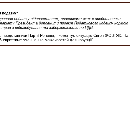
я податку”
ернення податку підприємствам, власниками яких є представники
екретаріату Президента доповнити проект Податкового кодексу нормою
н справ з відшкодування та заборгованістю по ПДВ.
ь представники Партії Регіонів, - коментує ситуацію Євген ЖОВТЯК. На
ПДВ сприятиме зменшенню можливостей для корупції”.