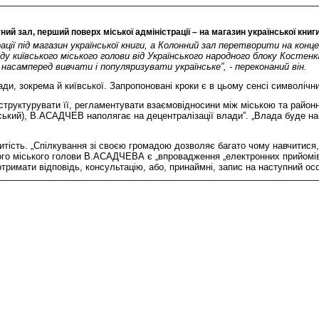
й зал, перший поверх міської адміністрації – на магазин української книг
ації під магазин української книги, а Колонний зал перетворити на конце
київського міського голови від Українського народного блоку Костенк
насамперед вивчати і популяризувати українське”, - переконаний він.
ади, зокрема й київської. Запропоновані кроки є в цьому сенсі символіч
руктурувати її, регламентувати взаємовідносини між міською та районни
вський), В.АСАДЧЕВ наполягає на децентралізації влади”. „Влада буде н
итість. „Спілкування зі своєю громадою дозволяє багато чому навчитися
ського міського голови В.АСАДЧЕВА є „впровадження „електронних прийо
тримати відповідь, консультацію, або, принаймні, запис на наступний ос