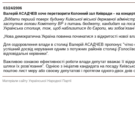
03/24/2006
Валерій АСАДЧЕВ хоче перетворити Колонний зал Київради – на концертни
„Віддати перший поверх будинку Київської міської державної адміністр
заступник голови Комітету ВР з питань бюджету, кандидат на посаду 
Українська столиця, тож, щоб наблизитися до Європи, ми зобов’язані 
„Нова демократична Україна повинна починатися з відкритості нової вл
Для оздоровлення влади в столиці Валерій АСАДЧЕВ пропонує "чітко ст
успішний досвід керування одним з потужних районів столиці (Голосії
відповідальні керівники”.
Важливою ознакою ефективності роботи влади депутат вважає її відкр
шляхи їх розв’язання”. Однією з ініціатив кандидата на посаду Київ
поштою лист меру або своєму депутатові і протягом одного-двох днів о
Матеріали сайту Української Народної Партії