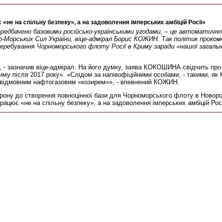
е на спільну безпеку», а на задоволення імперських амбіцій Росії»
 передбачено базовими російсько-українськими угодами, – це автоматичн
ково-Морських Сил України, віце-адмірал Борис КОЖИН. Так політик прок
бування Чорноморського флоту Росії в Криму заради «нашої загальної
», - зазначив віце-адмірал. На його думку, заява КОКОШИНА свідчить про
му після 2017 року». «Слідом за напівофіційними особами, - такими, 
безвідмовним нафтогазовим «козирем»», - впевнений КОЖИН.
рону до створення повноцінної бази для Чорноморського флоту в Новорос
цює «не на спільну безпеку», а на задоволення імперських амбіцій Рос