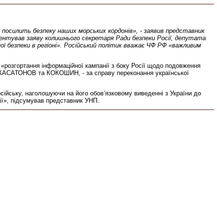
о посилить безпеку наших морських кордонів», - заявив представник
оментував заяву колишнього секретаря Ради безпеки Росії, депутата
 безпеки в регіоні». Російський політик вважає ЧФ РФ «важливим
 «розгортання інформаційної кампанії з боку Росії щодо подовження
як КАСАТОНОВ та КОКОШИН, - за справу переконання української
ійську, наголошуючи на його обов’язковому виведенні з України до
ії», підсумував представник УНП.