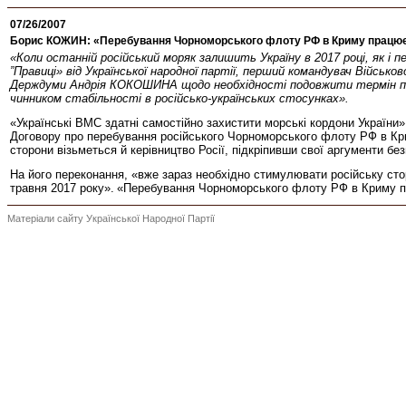
07/26/2007
Борис КОЖИН: «Перебування Чорноморського флоту РФ в Криму працює «н
«Коли останній російський моряк залишить Україну в 2017 році, як і
”Правиці» від Української народної партії, перший командувач Війсь
Держдуми Андрія КОКОШИНА щодо необхідності подовжити термін пере
чинником стабільності в російсько-українських стосунках».
«Українські ВМС здатні самостійно захистити морські кордони України
Договору про перебування російського Чорноморського флоту РФ в Кри
сторони візьметься й керівництво Росії, підкріпивши свої аргументи 
На його переконання, «вже зараз необхідно стимулювати російську сто
травня 2017 року».
«Перебування Чорноморського флоту РФ в Криму пра
Матеріали сайту Української Народної Партії