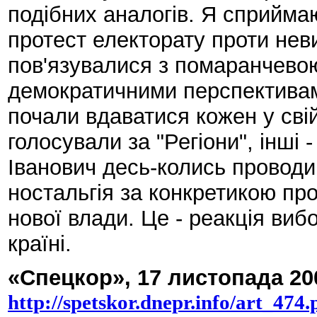
подібних аналогів. Я сприйма
протест електорату проти неви
пов'язувалися з помаранчево
демократичними перспективами
почали вдаватися кожен у свій 
голосували за "Регіони", інші
Іванович десь-колись проводив
ностальгія за конкретикою п
нової влади. Це - реакція виб
країні.
«Спецкор», 17 листопада 200
http://spetskor.dnepr.info/art_474