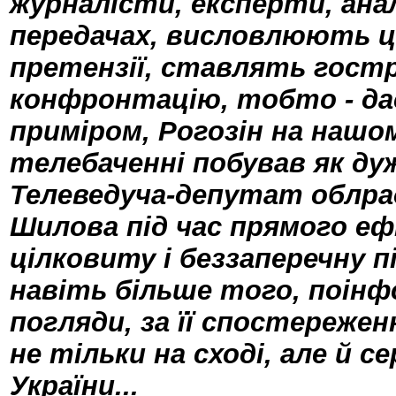
журналісти, експерти, ана
передачах, висловлюють ц
претензії, ставлять гостр
конфронтацію, тобто - дає
приміром, Рогозін на наш
телебаченні побував як дуж
Телеведуча-депутат облрад
Шилова під час прямого еф
цілковиту і беззаперечну 
навіть більше того, поінф
погляди, за її спостереж
не тільки на сході, але й с
України...