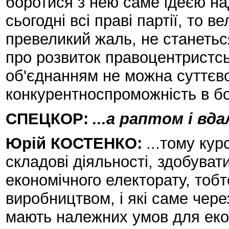
боротися з нею саме ідеєю н
сьогодні всі праві партії, то 
превеликий жаль, не станеться
про розвиток правоцентристсь
об'єднанням не можна суттєв
конкурентноспроможність в бор
СПЕЦКОР:
...а раптом і вд
Юрій КОСТЕНКО:
...тому кур
складові діяльності, здобуват
економічного електорату, тоб
виробництвом, і які саме чере
мають належних умов для екон