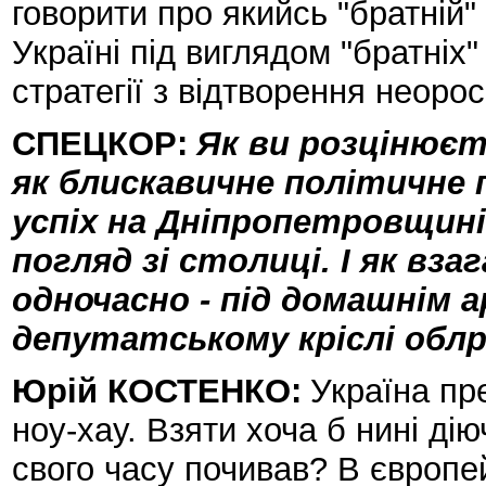
говорити про якийсь "братній
Україні під виглядом "братніх"
стратегії з відтворення неоросі
СПЕЦКОР:
Як ви розцінюєт
як блискавичне політичне 
успіх на Дніпропетровщині
погляд зі столиці. І як вз
одночасно - під домашнім 
депутатському кріслі обл
Юрій КОСТЕНКО:
Україна пр
ноу-хау. Взяти хоча б нині дію
свого часу почивав? В європей