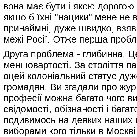
вона має бути і якою дорогою 
якщо б їхні "нацики" мене не в
принаймні, дуже швидко, взявш
межі Росії. Отже перша пробле
Друга проблема - глибинна. Ц
меншовартості. За століття п
оцей колоніальний статус дуж
громадян. Ви згадали про жур
професії можна багато чого ви
свідомості, обізнаності і бага
подивимось на деяких наших п
виборами кого тільки в Москві