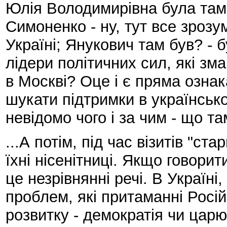
Юлія Володимирівна була там д
Симоненко - ну, тут все зрозу
Україні; Янукович там був? - б
лідери політичних сил, які зм
в Москві? Оце і є пряма ознак
шукати підтримки в українсько
невідомо чого і за чим - що 
...А потім, під час візитів "ста
їхні нісенітниці. Якщо говорит
це незрівнянні речі. В Україні,
проблем, які притаманні Російс
розвитку - демократія чи царю