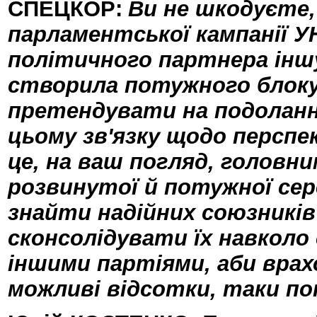
СПЕЦКОР:
Ви не шкодуєте
парламентської кампанії У
політичного партнера іншу
створила потужного блоку,
претендувати на подолання
цьому зв'язку щодо перспек
це, на ваш погляд, головн
розвинутої й потужної сере
знайти надійних союзників
сконсолідувати їх навколо 
іншими партіями, аби врахо
можливі відсотки, таки п