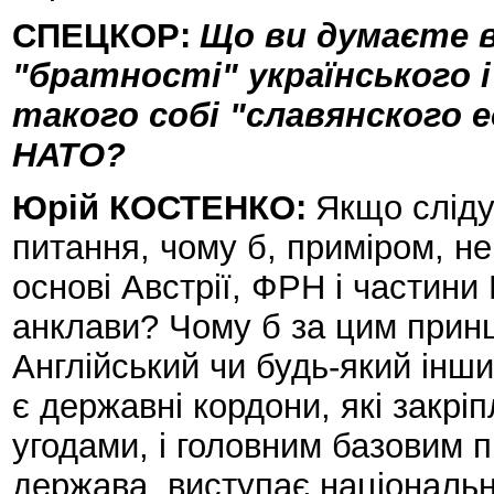
СПЕЦКОР:
Що ви думаєте в
"братності" українського і
такого собі "славянского
НАТО?
Юрій КОСТЕНКО:
Якщо слідув
питання, чому б, приміром, не
основі Австрії, ФРН і частини 
анклави? Чому б за цим прин
Англійський чи будь-який інш
є державні кордони, які закр
угодами, і головним базовим 
держава, виступає національн