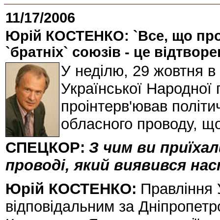
11/17/2006
Юрій КОСТЕНКО: `Все, що про
`братніх` союзів - це відтворе
У неділю, 29 жовтня в
Української Народної
проінтерв'ював політи
обласного проводу, що
СПЕЦКОР:
З чим ви приїха
проводі, який виявився на
Юрій КОСТЕНКО:
Правління
відповідальним за Дніпропетро