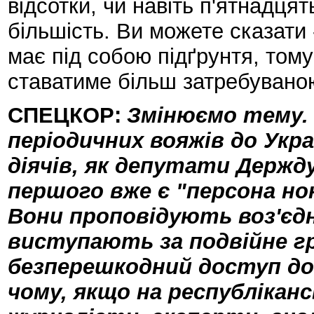
відсотки, чи навіть п'ятнадця
більшість. Ви можете сказати 
має під собою підґрунтя, тому
ставатиме більш затребувано
СПЕЦКОР:
Змінюємо тему.
періодичних вояжів до Укр
діячів, як депутати Держду
першого вже є "персона нон
Вони проповідують воз'єдн
виступають за подвійне 
безперешкодний доступ до 
чому, якщо на республікан