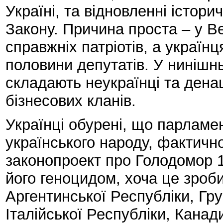
Україні, та відновленні істори
Закону. Причина проста – у В
справжніх патріотів, а украї
половини депутатів. У нинішн
складають неукраїнці та дена
бізнесових кланів.
Українці обурені, що парламе
українського народу, фактичн
законопроект про Голодомор 19
його геноцидом, хоча це зроб
Аргентинської Республіки, Гру
Італійської Республіки, Канад