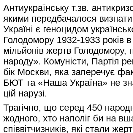
Антиукраїнську т.зв. антикриз
якими передбачалося визнати,
Україні є геноцидом українськ
Голодомору 1932-1933 років в
мільйонів жертв Голодомору, 
народу». Комуністи, Партія реґ
бік Москви, яка заперечує фак
БЮТ та «Наша Україна» не зн
цій нарузі.
Трагічно, що серед 450 народ
жодного, хто наполіг би на вш
співвітчизників, які стали же