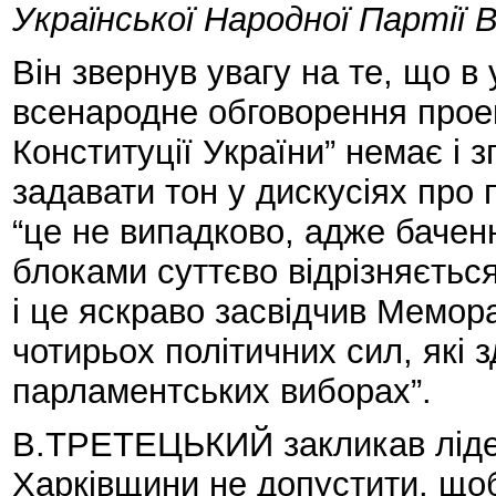
Української Народної Парті
Він звернув увагу на те, що в
всенародне обговорення проек
Конституції України” немає і зг
задавати тон у дискусіях про 
“це не випадково, адже бачен
блоками суттєво відрізняється
і це яскраво засвідчив Мемор
чотирьох політичних сил, які
парламентських виборах”.
В.ТРЕТЕЦЬКИЙ закликав лідері
Харківщини не допустити, щоб 