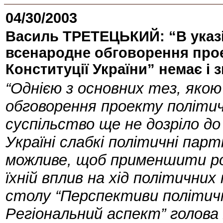
04/30/2003
Василь ТРЕТЕЦЬКИЙ: “В указі
всенародне обговорення прое
Конституції України” немає і з
“Однією з основних тез, якою
обговорення проекту політич
суспільство ще не дозріло до
Україні слабкі політичні парт
можливе, щоб применшити ро
їхній вплив на хід політичних 
столу “Перспективи політичн
Регіональний аспект” голова Х