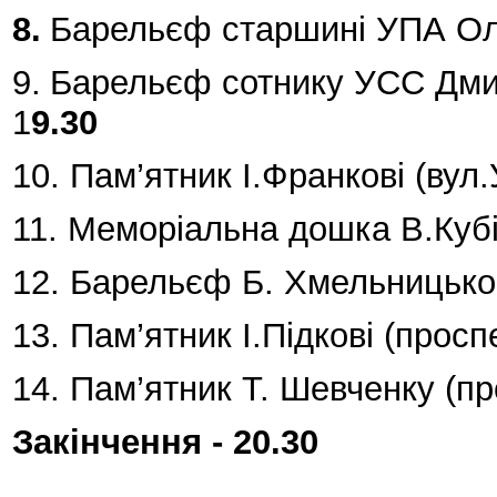
8.
Барельєф старшині УПА Олек
9.
Барельєф сотнику УСС Дмит
1
9.30
10. Пам’ятник І.Франкові (вул.
11. Меморіальна дошка В.Кубі
12. Барельєф Б. Хмельницьком
13. Пам’ятник І.Підкові (просп
14. Пам’ятник Т. Шевченку (п
Закінчення - 20.30