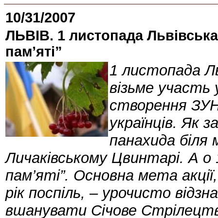
10/31/2007
ЛЬВІВ. 1 листопада Львівськ
пам’яті”
1 листопада Ль
візьме участь у
створення ЗУН
українців. Як 
панахида біля 
Личаківському Цвинтарі. А о 
пам’яті”. Основна мета акції
рік поспіль, – урочисто відз
вшанувати Січове Стрілецтво