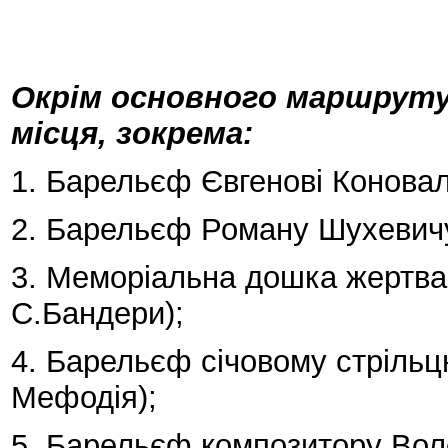
Окрім основного маршруту 
місця, зокрема:
1. Барельєф Євгенові Коновал
2. Барельєф Роману Шухевичу 
3. Меморіальна дошка жертвам
С.Бандери);
4. Барельєф січовому стрільцю
Мефодія);
5. Барельєф композитору Воло