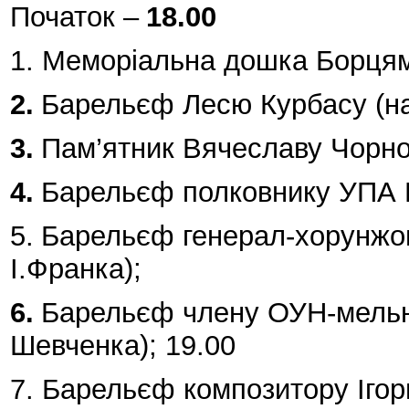
Початок –
18.00
1. Меморіальна дошка Борцям 
2.
Барельєф Лесю Курбасу (на р
3.
Пам’ятник Вячеславу Чорнов
4.
Барельєф полковнику УПА Р
5.
Барельєф генерал-хорунжо
І.Франка);
6.
Барельєф члену ОУН-мельник
Шевченка); 19.00
7. Барельєф композитору Ігор