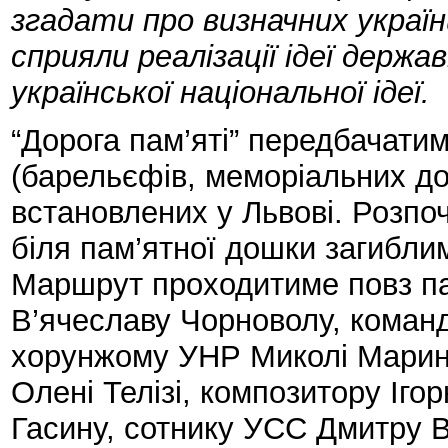
згадати про визначних україн
сприяли реалізації ідеї держ
української національної ідеї.
“Дорога пам’яті” передбачатим
(барельєфів, меморіальних до
встановлених у Львові. Розпоч
біля пам’ятної дошки загибли
Маршрут проходитиме повз па
В’ячеславу Чорноволу, коман
хорунжому УНР Миколі Марино
Олені Телізі, композитору Іго
Гасину, сотнику УСС Дмитру В