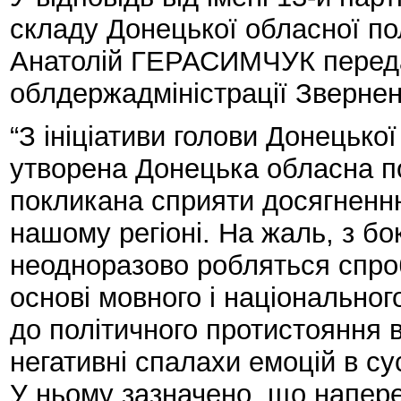
складу Донецької обласної по
Анатолій ГЕРАСИМЧУК переда
облдержадміністрації Звернен
“З ініціативи голови Донецько
утворена Донецька обласна по
покликана сприяти досягненню
нашому регіоні. На жаль, з бо
неодноразово робляться спро
основі мовного і національног
до політичного протистояння 
негативні спалахи емоцій в сус
У ньому зазначено, що напере