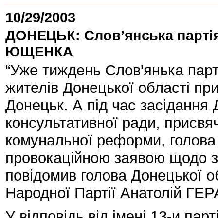
10/29/2003
ДОНЕЦЬК: Слов’янська партія
ЮЩЕНКА
“Уже тиждень Слов'янька парт
жителів Донецької області пр
Донецьк. А під час засідання 
консультативної ради, присвя
комунальної реформи, голова
провокаційною заявою щодо з’ї
повідомив голова Донецької об
Народної Партії Анатолій Г
У відповідь від імені 13-и парт