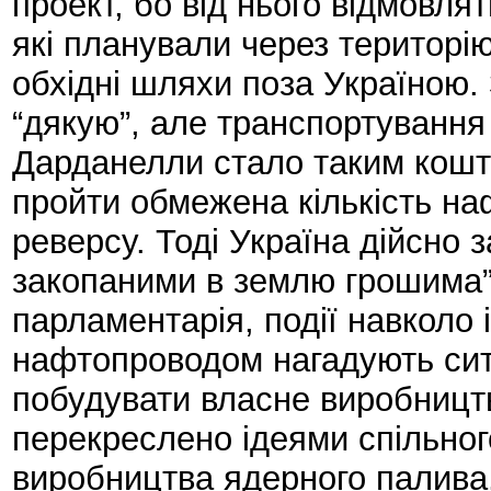
проект, бо від нього відмовлят
які планували через територі
обхідні шляхи поза Україною.
“дякую”, але транспортуванн
Дарданелли стало таким кошт
пройти обмежена кількість на
реверсу. Тоді Україна дійсно 
закопаними в землю грошима”,
парламентарія, події навколо 
нафтопроводом нагадують ситу
побудувати власне виробництв
перекреслено ідеями спільног
виробництва ядерного палива.