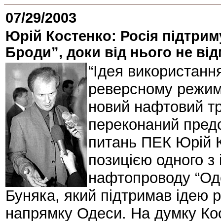
07/29/2003
Юрій Костенко: Росія підтри
Броди”, доки від нього не ві
“Ідея використан
реверсному режимі
новий нафтовий тр
переконаний предс
питань ПЕК Юрій К
позицією одного з 
нафтопроводу “Од
Буняка, який підтримав ідею 
напрямку Одеси. На думку Кос