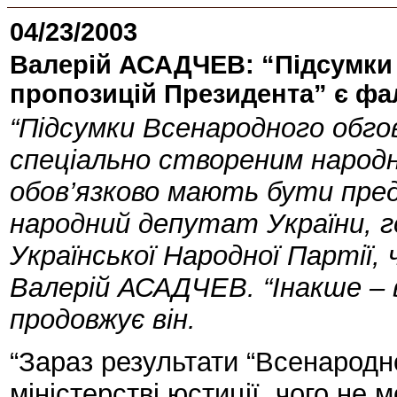
04/23/2003
Валерій АСАДЧЕВ: “Підсумки
пропозицій Президента” є фа
“Підсумки Всенародного обго
спеціально створеним народ
обов’язково мають бути предс
народний депутат України, гол
Української Народної Партії, 
Валерій АСАДЧЕВ. “Інакше – в
продовжує він.
“Зараз результати “Всенародн
міністерстві юстиції, чого не 