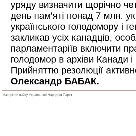
уряду визначити щорiчно чет
день пам'ятi понад 7 млн. ук
українського голодомору i г
закликав усiх канадцiв, особл
парламентарiїв включити пр
голодомор в архiви Канади i 
Прийняттю резолюцiї активн
Олександр БАБАК.
Матеріали сайту Української Народної Партії