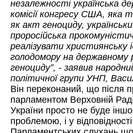
незалежності українська де
комісії конгресу США, яка т
як акт геноциду, українськи
проросійська прокомуністич
реалізувати християнську 
голодомору на державному р
геноциду”, - заявив народн
політичної групи УНП, Вас
Він переконаний, що після 
парламентом Верховній Раді
України просто не буде іншо
проблемою, і у відповідност
Парламентських слухань щод