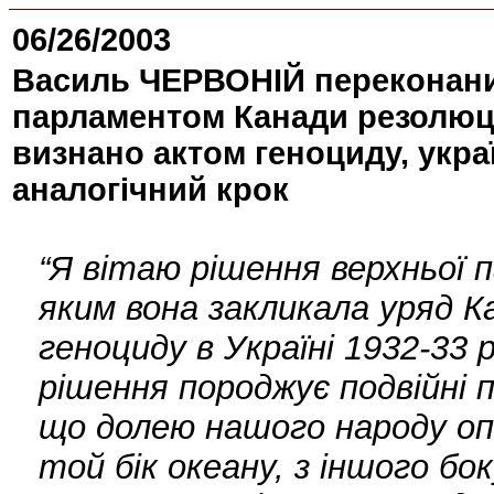
06/26/2003
Василь ЧЕРВОНІЙ переконани
парламентом Канади резолюці
визнано актом геноциду, укра
аналогічний крок
“Я вітаю рішення верхньої
яким вона закликала уряд 
геноциду в Українi 1932-33 
рішення породжує подвійні 
що долею нашого народу опі
той бік океану, з іншого бо