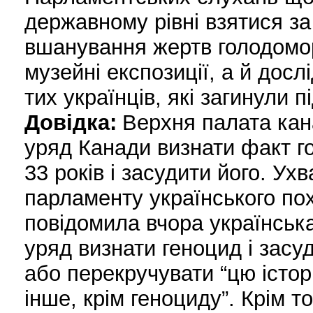
державному рівні взятися за
вшанування жертв голодомор
музейні експозиції, а й дос
тих українців, які загинули п
Довідка:
Верхня палата кан
уряд Канади визнати факт го
33 років i засудити його. У
парламенту українського по
повідомила вчора українськ
уряд визнати геноцид i засу
або перекручувати “цю iстор
iнше, крiм геноциду”. Крiм 