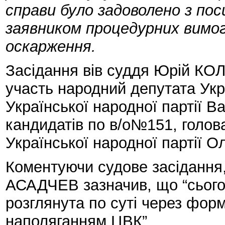
справи було задоволено з по
заявником процедурних вимог
оскарження.
Засідання вів суддя Юрій КОЛ
участь народний депутата Укра
Української народної партії 
кандидатів по в/о№151, голова
Української народної партії 
Коментуючи судове засідання,
АСАДЧЕВ зазначив, що “сьогод
розглянута по суті через форм
наполяганням ЦВК”.