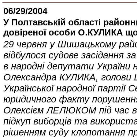
06/29/2004
У Полтавській області районн
довіреної особи О.КУЛИКА щ
29 червня у Шишацькому райо
відбулося судове засідання з
в народні депутати України 
Олександра КУЛИКА, голови Ш
Української народної партії
юридичного факту порушення
Олексієм ЛЕЛЮКОМ під час ви
підкуп виборців та використ
рішенням суду клопотання п