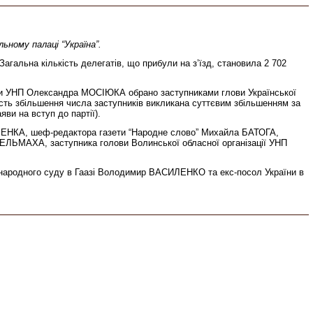
льному палаці “Україна”.
гальна кількість делегатів, що прибули на з’їзд, становила 2 702
ди УНП Олександра МОСІЮКА обрано заступниками глови Української
ь збільшення числа заступників викликана суттєвим збільшенням за
яви на вступ до партії).
ОРЕНКА, шеф-редактора газети “Народне слово” Михайла БАТОГА,
СТЕЛЬМАХА, заступника голови Волинської обласної організації УНП
іжнародного суду в Гаазі Володимир ВАСИЛЕНКО та екс-посол України в