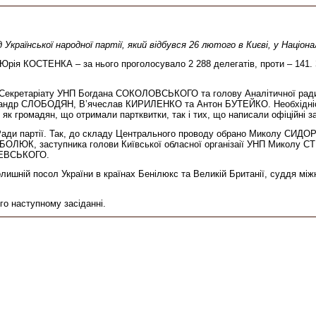
д Української народної партії, який відбувся 26 лютого в Києві, у Націона
рія КОСТЕНКА – за нього проголосувало 2 288 делегатів, проти – 141. За
ика Секретаріату УНП Богдана СОКОЛОВСЬКОГО та голову Аналітичної ра
ксандр СЛОБОДЯН, В’ячеслав КИРИЛЕНКО та Антон БУТЕЙКО. Необхідніст
 як громадян, що отримали партквитки, так і тих, що написали офіційні за
 Ради партії. Так, до складу Центрального проводу обрано Миколу СИД
ду БОЛЮК, заступника голови Київської обласної організаії УНП Миколу 
ЕВСЬКОГО.
олишній посол України в країнах Бенілюкс та Великій Британії, суддя м
о наступному засіданні.