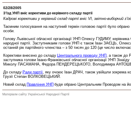
02/28/2005
З’їзд УНП вніс корективи до керівного складу партії
Кадрові корективи у керівний склад партї вніс VІ, звітно-виборчий з’їз
Таємним голосування на наступний термін головою партії було обрано Ю
особи.
Голову Львівської обласної організації УНП Олексу ГУДИМУ, керівн
народної партії. Заступникаим голови УНП є також Іван ЗАЄЦЬ, Оле
останній рік партійного членства – з 50 тисяч до 120 (це число включає
Корективи внесено до складу
Центрального проводу УНП
, а також до
заступника голови Івано-Франківської обласної організації УНП Зінаї
Миколу ПАСАМАНА, Федора ПЕНДЕРЕЦЬКОГО, Володимира АНТОШ
До складу
Ради партії
, яку очоює Іван ДРАЧ, також увійшли зокрема к
Грузії Степан ВОЛКОВЕЦЬКИЙ.
Новий склад
Правління УНП
буде обрано Центральним Проводом на йог
Матеріали сайту Української Народної Партії