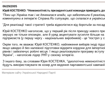
06/29/2005
Юрій КОСТЕНКО: “Немонолітність президентської команди приводить до ві
“Поки що Україна так і не дочекалася влади, що забезпечила б реалізац
коментуючи в інтерв‘ю Страна.Ru ситуацію, що склалася в українськ
“Для реалізації такої стратегії треба відволіктися від боротьби за пос
Юрій КОСТЕНКО наголосив, що у перший рік після приходу нового през
змушує не тільки опозицію, але й уряд акцентувати зусилля більше на 
підприємств (у першу чергу - національних виробників) - це “постріл у 
Окрім того, як вважає Юрій КОСТЕНКО, наближення виборів іноді підшто
якщо швидко й без належної підготовки відкрити кордони для імпортної
рівнів і забезпечує робочі місця. І якщо реалізовувати програму вступ
Україні”, - наголосив лідер УНП у своєму інтерв‘ю.
З іншого боку, за словами Юрія КОСТЕНКА, “ідеологічна немонолітність
будуть використовувати як козир для ведення парламентської кампанії
Матеріали сайту Української Народної Партії