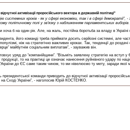
дчутної активізації проросійського вектора в державній політиці”
ію системних кроків - як у сфері економіки, так і в сфері демократії”, 
ому політичному полі у зв'язку з наближенням парламентських виборів.
ади хоча б на один рік. Але, на жаль, постійна боротьба за владу в Україн
идента, його команді треба приймати досить серйозні системні, але час
популізмі, ніж на стратегічно важливих кроках. Так, тенденції до роздач
серце” майбутнім соціальним виплатам”, - зауважив він.
вхує уряд до “компанійщини”. “Візьміть заявлену стратегію на вступ у 
 продукції, то на практиці це означає нанесення руйнівного удару по нац
у України до ЄС саме таким чином, то ми нівелюємо ту мету, заради якої 
 президентської команди приводить до відчутної активізації проросійсько
 на Сході України”, - наголосив Юрій КОСТЕНКО.