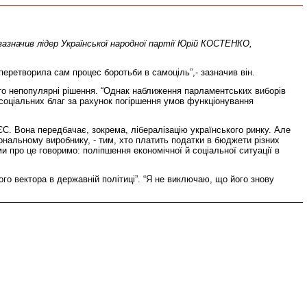
- зазначив лідер Української народної партії Юрій КОСТЕНКО,
і перетворила сам процес боротьби в самоціль”,- зазначив він.
то непопулярні рішення. “Однак наближення парламентських виборів
і соціальних благ за рахунок погіршення умов функціонування
ЄС. Вона передбачає, зокрема, лібералізацію українського ринку. Але
іональному виробнику, - тим, хто платить податки в бюджети різних
ми про це говоримо: поліпшення економічної й соціальної ситуації в
го вектора в державній політиці”. “Я не виключаю, що його знову