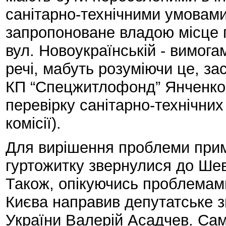
санітарно-технічними умовам
запропоноване владою місце 
вул. Новоукраїнській - вимога
речі, мабуть розуміючи це, з
КП “Спецжитлофонд” Янченко 
перевірку санітарно-технічних
комісії).
Для вирішення проблеми при
гуртожитку звернулися до Шев
Також, опікуючись проблемами
Києва направив депутатське з
України Валерій Асадчев. Сам