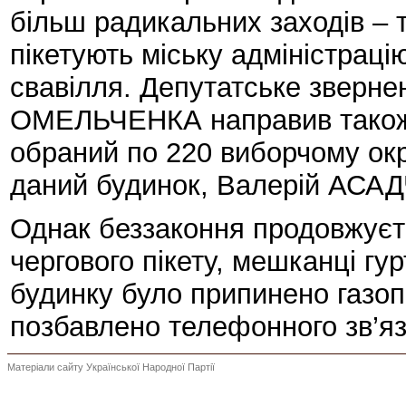
більш радикальних заходів – 
пікетують міську адміністрац
свавілля. Депутатське зверн
ОМЕЛЬЧЕНКА направив також 
обраний по 220 виборчому окр
даний будинок, Валерій АСА
Однак беззаконня продовжуєт
чергового пікету, мешканці гу
будинку було припинено газоп
позбавлено телефонного зв’яз
Матеріали сайту Української Народної Партії