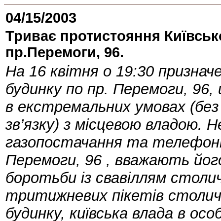
04/15/2003
Триває протистояння Київсько
пр.Перемоги, 96.
На 16 квітня о 19:30 признач
будинку по пр. Перемоги, 96, 
в екстремальних умовах (бе
зв’язку) з місцевою владою. 
газопостачання та телефонно
Перемоги, 96 , вважають йог
боротьби із свавіллям столич
тритижневих пікетів столич
будинку, київська влада в ос