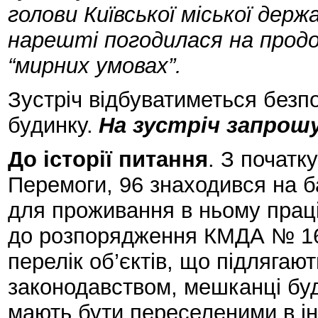
голови Київської міської дер
нарешті погодилася на продо
“мирних умовах”.
Зустріч відбуватиметься безпо
будинку.
На зустріч запрош
До історії питання
. З початк
Перемоги, 96 знаходився на ба
для проживання в ньому праців
до розпорядження КМДА № 165
перелік об’єктів, що підлягают
законодавством, мешканці бу
мають бути переселеними в ін