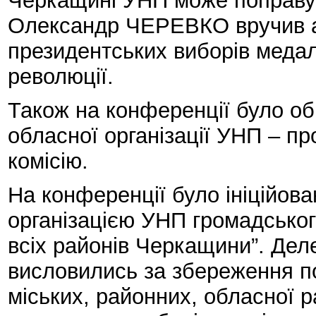
Черкащині УНП може поправу 
Олександр ЧЕРЕВКО вручив а
президентських виборів медал
революції.
Також на конференції було об
обласної організації УНП – пр
комісію.
На конференції було ініційов
організацією УНП громадськог
всіх районів Черкащини”. Дел
висловились за збереження п
міських, районних, обласної р