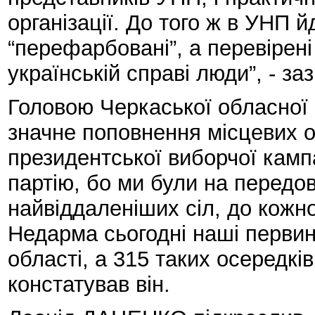
організації. До того ж в УНП 
“перефарбовані”, а перевірен
українській справі люди”, - 
Головою Черкаської обласної 
значне поповнення місцевих ор
президентської виборчої камп
партію, бо ми були на передов
найвіддаленіших сіл, до кожно
Недарма сьогодні наші первин
області, а 315 таких осередкі
констатував він.