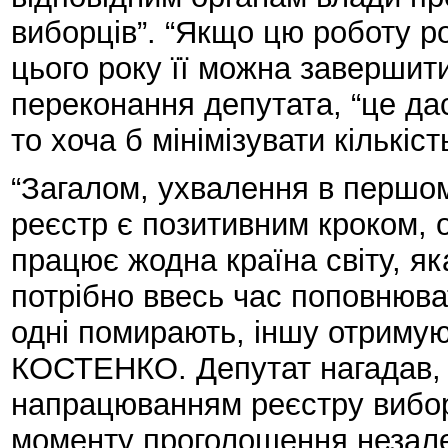
виборців”. “Якщо цю роботу р
цього року її можна заверши
переконання депутата, “це да
то хоча б мінімізувати кількіс
“Загалом, ухвалення в першо
реєстр є позитивним кроком, о
працює жодна країна світу, я
потрібно ввесь час поповнюва
одні помирають, іншу отримую
КОСТЕНКО. Депутат нагадав, щ
напрацюванням реєстру виборц
моменту проголошення незале