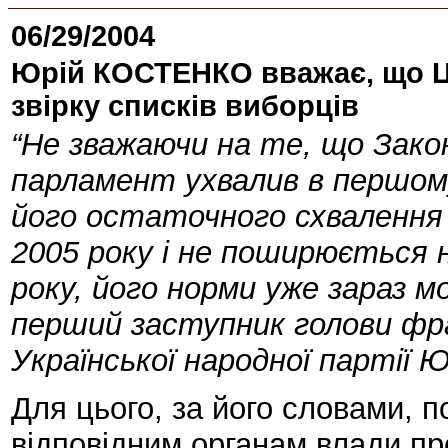
06/29/2004
Юрій КОСТЕНКО вважає, що Ц
звірку списків виборців
“Не зважаючи на те, що Зако
парламент ухвалив в першому 
його остаточного схвалення 
2005 року і не поширюється 
року, його норми уже зараз м
перший заступник голови фрак
Української народної партії
Для цього, за його словами, 
відповідним органам влади пр