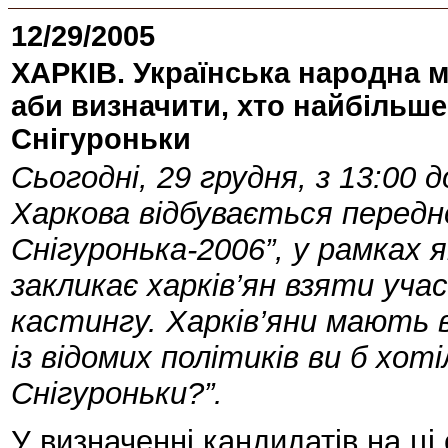
12/29/2005
ХАРКІВ. Українська народна м
аби визначити, хто найбільше 
Снігуроньки
Сьогодні, 29 грудня, з 13:00 
Харкова відбувається передно
Снігуронька-2006”, у рамках 
закликає харків’ян взяти уча
кастингу. Харків’яни мають в
із відомих політиків ви б хот
Снігуроньки?”.
У визначенні кандидатів на ц