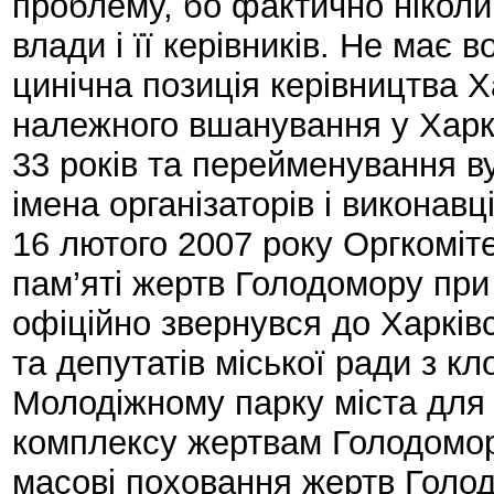
проблему, бо фактично ніколи
влади і її керівників. Не має в
цинічна позиція керівництва Х
належного вшанування у Харко
33 років та перейменування ву
імена організаторів і виконавц
16 лютого 2007 року Оргкоміте
пам’яті жертв Голодомору при
офіційно звернувся до Харків
та депутатів міської ради з к
Молодіжному парку міста для 
комплексу жертвам Голодомор
масові поховання жертв Голод