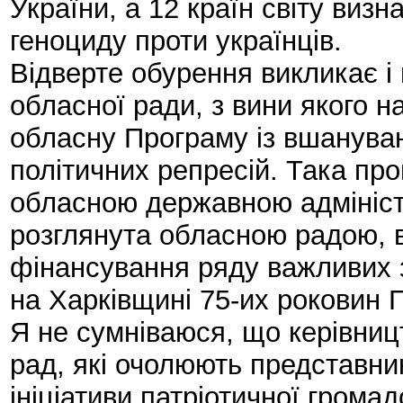
України, а 12 країн світу виз
геноциду проти українців.
Відверте обурення викликає і 
обласної ради, з вини якого н
обласну Програму із вшануван
політичних репресій. Така пр
обласною державною адміністр
розглянута обласною радою, в
фінансування ряду важливих з
на Харківщині 75-их роковин 
Я не сумніваюся, що керівницт
рад, які очолюють представник
ініціативи патріотичної грома