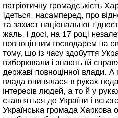
патріотичну громадськість Харк
Ідеться, насамперед, про від
та захист національної гідност
жаль, і досі, на 17 році неза
повноцінним господарем на сво
тому, що із часу здобуття Укра
виборювали і знають їй справж
державі повноцінної влади. А
влада опинялася в руках нед
інтересів людей, а то й у рука
ставляться до України і всього
Українська громада Харкова о