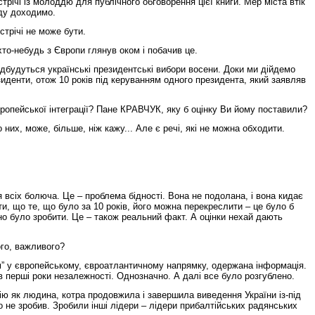
річі із молоддю для публічного обговорення цієї книги. Мер міста втік
рду доходимо.
стрічі не може бути.
 хто-небудь з Європи глянув оком і побачив це.
ідбудуться українські президентські вибори восени. Доки ми дійдемо
зиденти, отож 10 років під керуванням одного президента, який заявляв
вропейської інтеграції? Пане КРАВЧУК, яку б оцінку Ви йому поставили?
них, може, більше, ніж кажу... Але є речі, які не можна обходити.
всіх болюча. Це – проблема бідності. Вона не подолана, і вона кидає
ати, що те, що було за 10 років, його можна перекреслити – це було б
но було зробити. Це – також реальний факт. А оцінки нехай дають
ого, важливого?
єм” у європейському, євроатлантичному напрямку, одержана інформація.
 в перші роки незалежності. Однозначно. А далі все було розгублено.
рію як людина, котра продовжила і завершила виведення України із-під
 не зробив. Зробили інші лідери – лідери прибалтійських радянських