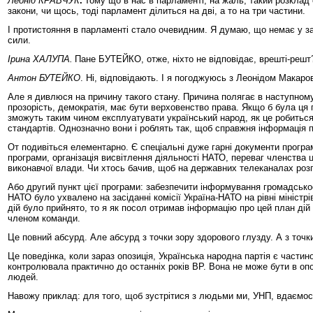
Леонід КРАВЧУК
.
Тому що в нас в парламенті, на жаль, такий розклад 
закони, чи щось, тоді парламент ділиться на дві, а то на три частини.
І протистояння в парламенті стало очевидним. Я думаю, що немає у зара
сили.
Ірина ХАЛУПА.
Пане БУТЕЙКО, отже, ніхто не відповідає, врешті-решт
Антон БУТЕЙКО
. Ні, відповідають. І я погоджуюсь з Леонідом Макаров
Але я дивлюся на причину такого стану. Причина полягає в наступному,
прозорість, демократія, має бути верховенство права. Якщо б була ця пр
зможуть таким чином експлуатувати український народ, як це робиться 
стандартів. Однозначно вони і роблять так, щоб справжня інформація пр
От подивіться елементарно. Є спеціальні дуже гарні документи програ
програми, організація висвітлення діяльності НАТО, переваг членства ц
виконавчої влади. Чи хтось бачив, щоб на державних телеканалах розпо
Або другий пункт цієї програми: забезпечити інформування громадськос
НАТО було ухвалено на засіданні комісії Україна-НАТО на рівні міністр
дій було прийнято, то я як посол отримав інформацію про цей план дій 
членом команди.
Це повний абсурд. Але абсурд з точки зору здорового глузду. А з точки
Це поведінка, коли зараз опозиція, Українська народна партія є частин
контролювала практично до останніх років ВР. Вона не може бути в опоз
людей.
Навожу приклад: для того, щоб зустрітися з людьми ми, УНП, вдаємося