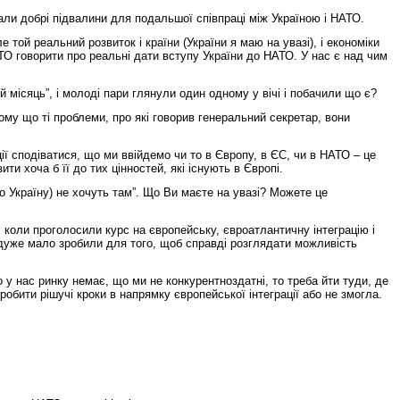
ли добрі підвалини для подальшої співпраці між Україною і НАТО.
той реальний розвиток і країни (України я маю на увазі), і економіки
НАТО говорити про реальні дати вступу України до НАТО. У нас є над чим
місяць”, і молоді пари глянули один одному у вічі і побачили що є?
ому що ті проблеми, про які говорив генеральний секретар, вони
ії сподіватися, що ми ввійдемо чи то в Європу, в ЄС, чи в НАТО – це
ти хоча б її до тих цінностей, які існують в Європі.
о Україну) не хочуть там”. Що Ви маєте на увазі? Можете це
, коли проголосили курс на європейську, євроатлантичну інтеграцію і
и дуже мало зробили для того, щоб справді розглядати можливість
 у нас ринку немає, що ми не конкурентноздатні, то треба йти туди, де
зробити рішучі кроки в напрямку європейської інтеграції або не змогла.