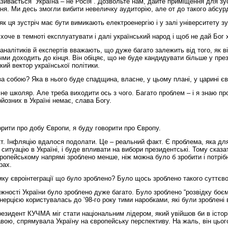
ивається “Україна – не Росія”. Дозвольте нам, дайте приміщення для зуст
ення. Ми десь змогли вибити невеличку аудиторію, але от до такого абсу
к ця зустріч має бути вимикають електроенергію і у залі університету зу
 хоче в темноті експлуатувати і далі український народ і щоб не дай Бог
аналітиків й експертів вважають, що дуже багато залежить від того, як в
учми доходить до кінця. Він обіцяє, що не буде кандидувати більше у пре
кий вектор української політики.
за собою? Яка в нього буде спадщина, власне, у цьому плані, у царині є
е школяр. Але треба виходити ось з чого. Багато проблем – і я знаю про 
рйозних в Україні немає, слава Богу.
орити про добу Європи, я буду говорити про Європу.
т. Інфляцію вдалося подолати. Це – реальний факт. Є проблема, яка для 
у ситуацію в Україні, і буде впливати на вибори президентські. Тому сказ
ропейському напрямі зроблено менше, ніж можна було б зробити і потріб
рах.
мку євроінтеграції що було зроблено? Було щось зроблено такого суттєв
ежності України було зроблено дуже багато. Було зроблено “розвідку бо
нерцією користувалась до ’98-го року тими наробками, які були зроблені
 Президент КУЧМА міг стати національним лідером, який увійшов би в істо
ою, спрямувала Україну на європейську перспективу. На жаль, він цього