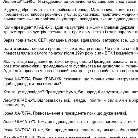
Антон БУТЕЙКО
. Я сподівався однозначно на більше, але сподівався 
Я дуже добре пам’ятаю, як приймали Леоніда Макаровича, коли він пе
президентські вибори робились у білих рукавичках, практично жодних на
починалася вже ця політична культура і поведінка, яка не відповідал
Коли президент КРАВЧУК їздив на зустрічі із іншими главами держав, ч
трьохсторонню зустріч президентів, прем’єр-міністрів і голів парламенті
Зараз подивіться. ЄЕП, укладена угода, здавалось, заторкує все, що з
Багато можна говорити про це. Не захотіла ця влада. Чи це її вина чи 
представляла з самого початку після 1994 року сили ВПК і комуністично
Жалкую, що ми дійшли до такої ситуації, коли Президент замість того,
розвиток економіки і громадянського суспільства не дозволяє ні Україн
Адже декларовано у нас основний вектор – це європейська та євроатла
Ірина ХАЛУПА
.
Пане КРАВЧУК, сказавши, що Україна хоче інтегруватися 
щоб відповідати тим вимогам?
Хто за це відповідає? Президент Кума, Ви, народні депутати, суди, шк
Леонід КРАВЧУК
.
Відповідають всі, і влада, і політичні сили, які є в
парламенту.
Ірина ХАЛУПА
.
Повноваження в президента поки що дуже великі.
Леонід КРАВЧУК.
Тому це відповідальність, я ще раз наголошую, всіх.
Ірина ХАЛУПА.
Отже, Ви – представник парламенту, чому не було зроб