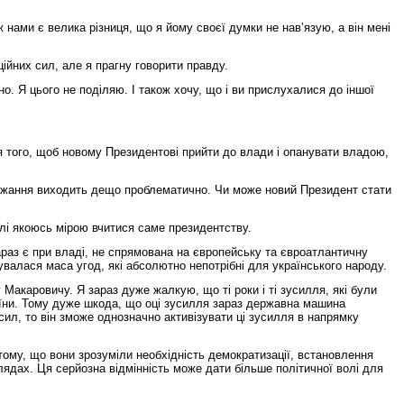
 нами є велика різниця, що я йому своєї думки не нав’язую, а він мені
ційних сил, але я прагну говорити правду.
ано. Я цього не поділяю. І також хочу, що і ви прислухалися до іншої
я того, щоб новому Президентові прийти до влади і опанувати владою,
 бажання виходить дещо проблематично. Чи може новий Президент стати
алі якоюсь мірою вчитися саме президентству.
араз є при владі, не спрямована на європейську та євроатлантичну
увалася маса угод, які абсолютно непотрібні для українського народу.
 Макаровичу. Я зараз дуже жалкую, що ті роки і ті зусилля, які були
країни. Тому дуже шкода, що оці зусилля зараз державна машина
сил, то він зможе однозначно активізувати ці зусилля в напрямку
 в тому, що вони зрозуміли необхідність демократизації, встановлення
глядах. Ця серйозна відмінність може дати більше політичної волі для