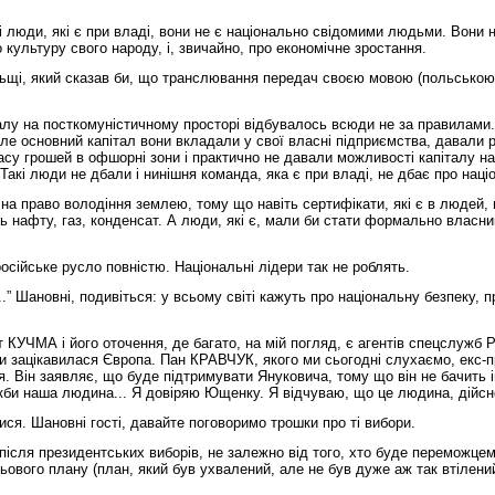
 люди, які є при владі, вони не є національно свідомими людьми. Вони не
 культуру свого народу, і, звичайно, про економічне зростання.
ьщі, який сказав би, що транслювання передач своєю мовою (польською ч
талу на посткомуністичному просторі відбувалось всюди не за правилами.
ле основний капітал вони вкладали у свої власні підприємства, давали
асу грошей в офшорні зони і практично не давали можливості капіталу на
Такі люди не дбали і нинішня команда, яка є при владі, не дбає про наці
на право володіння землею, тому що навіть сертифікати, які є в людей,
 нафту, газ, конденсат. А люди, які є, мали би стати формально власник
російське русло повністю. Національні лідери так не роблять.
...” Шановні, подивіться: у всьому світі кажуть про національну безпеку, 
 КУЧМА і його оточення, де багато, на мій погляд, є агентів спецслужб Р
и зацікавилася Європа. Пан КРАВЧУК, якого ми сьогодні слухаємо, екс-пр
ня. Він заявляє, що буде підтримувати Януковича, тому що він не бачить
якби наша людина... Я довіряю Ющенку. Я відчуваю, що це людина, дійсно
ися. Шановні гості, давайте поговоримо трошки про ті вибори.
після президентських виборів, не залежно від того, хто буде переможцем
ьового плану (план, який був ухвалений, але не був дуже аж так втілений