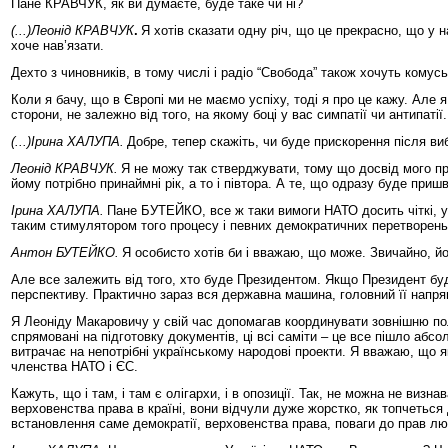
Пане КРАВЧУК, як ви думаєте, буде таке чи ні?
(...)Леонід КРАВЧУК
.
Я хотів сказати одну річ, що це прекрасно, що у 
хоче нав’язати.
Дехто з чиновників, в тому числі і радіо “Свобода” також хочуть комус
Коли я бачу, що в Європі ми не маємо успіху, тоді я про це кажу. Але я
сторони, не залежно від того, на якому боці у вас симпатії чи антипатії.
(...)Ірина ХАЛУПА.
Добре, тепер скажіть, чи буде прискорення після виб
Леонід КРАВЧУК.
Я не можу так стверджувати, тому що досвід мого пр
йому потрібно принаймні рік, а то і півтора. А те, що одразу буде приш
Ірина ХАЛУПА.
Пане БУТЕЙКО, все ж таки вимоги НАТО досить чіткі, у
таким стимулятором того процесу і певних демократичних перетворень 
Антон БУТЕЙКО.
Я особисто хотів би і вважаю, що може. Звичайно, й
Але все залежить від того, хто буде Президентом. Якщо Президент буд
перспективу. Практично зараз вся державна машина, головний її напрям
Я Леоніду Макаровичу у свій час допомагав координувати зовнішню політ
спрямовані на підготовку документів, ці всі саміти – це все пішло абс
витрачає на непотрібні українському народові проекти. Я вважаю, що я
членства НАТО і ЄС.
Кажуть, що і там, і там є олігархи, і в опозиції. Так, не можна не визн
верховенства права в країні, вони відчули дуже жорстко, як топчеться 
встановлення саме демократії, верховенства права, поваги до прав люд