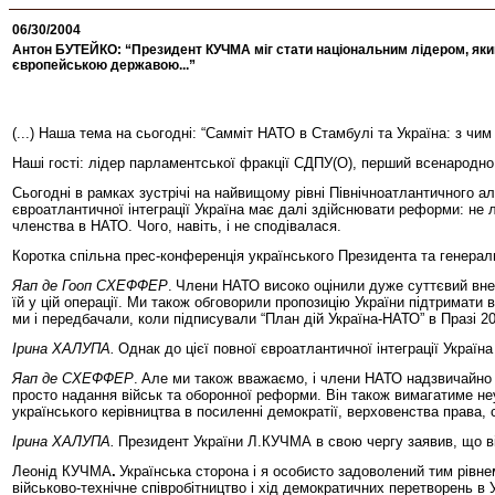
06/30/2004
Антон БУТЕЙКО: “Президент КУЧМА міг стати національним лідером, який 
європейською державою...”
(...) Наша тема на сьогодні: “Самміт НАТО в Стамбулі та Україна: з 
Наші гості: лідер парламентської фракції СДПУ(О), перший всенародно
Сьогодні в рамках зустрічі на найвищому рівні Північноатлантичного а
євроатлантичної інтеграції Україна має далі здійснювати реформи: не л
членства в НАТО. Чого, навіть, і не сподівалася.
Коротка спільна прес-конференція українського Президента та генера
Яап де Гооп СХЕФФЕР
.
Члени НАТО високо оцінили дуже суттєвий внес
їй у цій операції. Ми також обговорили пропозицію України підтримати
ми і передбачали, коли підписували “План дій Україна-НАТО” в Празі 20
Ірина ХАЛУПА.
Однак до цієї повної євроатлантичної інтеграції Украї
Яап де СХЕФФЕР
.
Але ми також вважаємо, і члени НАТО надзвичайно чі
просто надання військ та оборонної реформи. Він також вимагатиме н
українського керівництва в посиленні демократії, верховенства права, 
Ірина ХАЛУПА.
Президент України Л.КУЧМА в свою чергу заявив, що він
Леонід КУЧМА
.
Українська сторона і я особисто задоволений тим рівне
військово-технічне співробітництво і хід демократичних перетворень в