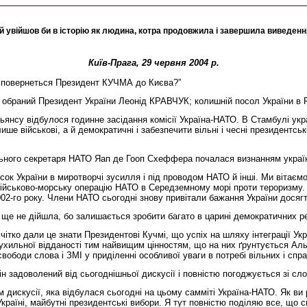
увійшов би в історію як людина, котра продовжила і завершила виведення 
Київ-Прага, 29 червня 2004 р.
чим повернеться Президент КУЧМА до Києва?”
 обраний Президент України Леонід КРАВЧУК; колишній посол України в Р
льянсу відбулося годинне засідання комісії Україна-НАТО. В Стамбулі ук
ише військові, а й демократичні і забезпечити вільні і чесні президентсь
льного секретаря НАТО Яап де Гооп Схеффера почалася визнанням україн
ок України в миротворчі зусилля і під проводом НАТО й інші. Ми вітаєм
 військово-морську операцію НАТО в Середземному морі проти тероризму. 
02-го року. Члени НАТО сьогодні знову привітали бажання України досягти
на ще не дійшла, бо залишається зробити багато в царині демократичних р
тко дали це знати Президентові Кучмі, що успіх на шляху інтеграції Укр
еухильної відданості тим найвищим цінностям, що на них ґрунтується Ал
свободи слова і ЗМІ у приділенні особливої уваги в потребі вільних і сп
 задоволений від сьогоднішньої дискусії і повністю погоджується зі сл
м дискусії, яка відбулася сьогодні на цьому самміті Україна-НАТО. Як ви
 Україні, майбутні президентські вибори. Я тут повністю поділяю все, що