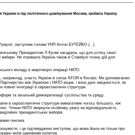
України із-під політичного домінування Москви, зробила Україну
умунії, заступник голови УНП Антон БУТЕЙКО (...).
раїнському Президентові Л.Кучмі нагадали, що для успіху своєї
кі вибори. Не отримала Україна також в Стамбулі плану дій для
ського вкладу в миротворчі операції НАТО.
о, наприклад, участь України в силах KFOR в Косово. Ми допомагаємо
Партнерство між Україною і НАТО міцне, і воно далі зміцнюється, як
 повної інтеграції в євроатлантичні структури.
еформ та загальній демократизації суспільства та уряду.
аїни в євроатлантичні структури вимагатиме чогось більшого, ніж
ьянс. Члени НАТО звернули особливу увагу на відповідальність
раведливих президентських виборів.
овами генсека.
 розумієте, і це підтверджено виступом, що мова йшла не тільки про
 сказано моїм шановним колегою.