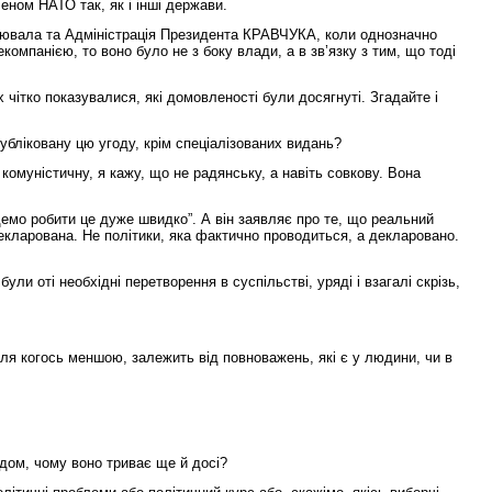
еном НАТО так, як і інші держави.
ацювала та Адміністрація Президента КРАВЧУКА, коли однозначно
омпанією, то воно було не з боку влади, а в зв’язку з тим, що тоді
чітко показувалися, які домовленості були досягнуті. Згадайте і
убліковану цю угоду, крім спеціалізованих видань?
комуністичну, я кажу, що не радянську, а навіть совкову. Вона
демо робити це дуже швидко”. А він заявляє про те, що реальний
 декларована. Не політики, яка фактично проводиться, а декларовано.
и оті необхідні перетворення в суспільстві, уряді і взагалі скрізь,
 для когось меншою, залежить від повноважень, які є у людини, чи в
дом, чому воно триває ще й досі?