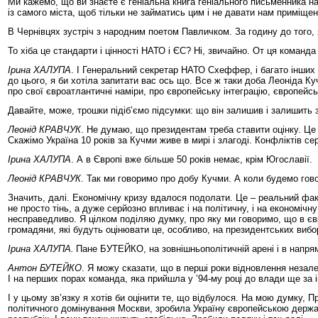
Ми кажемо, що ви знаєте є геніальна книга геніального письменника наз
із самого міста, щоб тільки не займатись цим і не давати нам приміщ
В Чернівцях зустріч з народним поетом Павличком. За годину до того, я
То хіба це стандарти і цінності НАТО і ЄС? Ні, звичайно. От ця команда
Ірина ХАЛУПА
. І Генеральний секретар НАТО Схеффер, і багато інших 
до цього, я би хотіла запитати вас ось що. Все ж таки доба Леоніда К
про свої євроатлантичні наміри, про європейську інтеграцію, європейсь
Давайте, може, трошки підіб’ємо підсумки: що він залишив і залишить 
Леонід КРАВЧУК
. Не думаю, що президентам треба ставити оцінку. Це н
Скажімо Україна 10 років за Кучми живе в мирі і злагоді. Конфліктів се
Ірина ХАЛУПА
. А в Європі вже більше 50 років немає, крім Югославії.
Леонід КРАВЧУК
. Так ми говоримо про добу Кучми. А коли будемо гов
Значить, далі. Економічну кризу вдалося подолати. Це – реальний фак
не просто тінь, а дуже серйозно впливає і на політичну, і на економічн
несправедливо. Я цілком поділяю думку, про яку ми говоримо, що в єв
громадяни, які будуть оцінювати це, особливо, на президентських вибо
Ірина ХАЛУПА.
Пане БУТЕЙКО, на зовнішньополітичній арені і в напря
Антон БУТЕЙКО
. Я можу сказати, що в перші роки відновлення незал
І на перших порах команда, яка прийшла у ’94-му році до влади ще за і
І у цьому зв’язку я хотів би оцінити те, що відбулося. На мою думку,
політичного домінування Москви, зробила Україну європейською держав