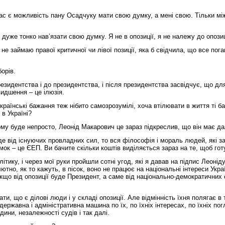
нас є можливість пану Осадчуку мати свою думку, а мені свою. Тільки між
ь дуже тонко нав’язати свою думку. Я не в опозиції, я не належу до опози
 не займаю правої критичної чи лівої позиції, яка б свідчила, що все пог
орів.
езидентства і до президентства, і після президентства засвідчує, що дл
видшення – це ілюзія.
країнські бажання теж нібито самозрозумілі, хоча втілювати в життя ті
в Україні?
ому буде непросто, Леонід Макарович це зараз підкреслив, що він має д
е від існуючих провладних сил, то вся філософія і мораль людей, які з
ок – це ЄЕП. Ви бачите скільки коштів виділяється зараз на те, щоб гот
ику, і через мої руки пройшли сотні угод, які я давав на підпис Леоніду
олютно, як то кажуть, в пісок, воно не працює на національні інтереси У
кщо від опозиції буде Президент, а саме від національно-демократичних 
авати, що є ділові люди і у складі опозиції. Але відмінність їхня полягає
державна і адміністративна машина по їх, по їхніх інтересах, по їхніх по
ини, незалежності судів і так далі.