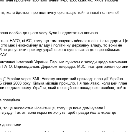
ітичні проблеми або політичний курс або, скажімо, якісь виборчі
і, коли йдеться про політичну орієнтацію той чи іншої політичної
 вона слабка до цього часу була і недостатньо активна.
ість ні НАТО, ні ЄС, тому що там панують абсолютно інші стандарти. Це
, хто має і економічну владу і політичну державну владу, то вони не
об не допустити приходу українського суспільства до європейських
роду.
античної інтеграції України. Першим пунктом є заходи щодо виконання
и з НАТО. Відповідальні: Держкомтелерадіо, МЗС, інші центральні органи
ції України через ЗМІ. Навожу конкретний приклад: план дії Україна-
 січня 2003 року. Кілька місяців пройшло. І я пам’ятаю, коли цей план
вони не дали послу України, який є офіційною посадовою особою, тобто
а поведінка.
ї, то це абсолютна нісенітниця, тому що вона домінувала і
 глузду. Так от, вони якраз не хочуть, щоб правда йшла якраз до
е дозволили.