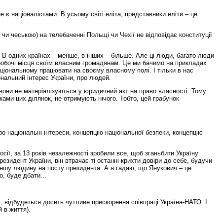
 є націоналістами. В усьому світі еліта, представники еліти – це
и чеською) на телебаченні Польщі чи Чехії не відповідає конституції
 В одних країнах – менше, в інших – більше. Але ці люди, багато люди
 робочі місця своїм власним громадянам. Це ми бачимо на прикладах
ціональному працювати на своєму власному полі. І тільки в нас
ональний інтерес України, про людей.
 вони не матеріалізуються у юридичний акт на право власності. Тому
ами цих ділянок, не отримують нічого. Тобто, цей грабунок
про національні інтереси, концепцію національної безпеки, концепцію
осії, за 13 років незалежності зробили все, щоб зганьбити Україну
езидент України, він втрачає ті останні крихти довіри до себе, будучи
 іншу людину на посту президента. А я гадаю, що Янукович – це
, буде дбати...
, відбудеться досить чутливе прискорення співпраці Україна-НАТО. І
 в життя).