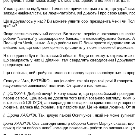
республік. І вони також живуть стабільно. Зробили поляки і так далі.
У нас цього не відбулося. Головною причиною цього є те, що українські
завжди націоналісти, це люди-патріоти, які дбають і про свою мову, про
Що відбувалось у нас? Ви можете уявити собі президента Чехії чи Пол
країни?
Якщо взяти економічний аспект. Ви знаєте, первісне накопичення капі
робили “заначки” у швейцарських банках, чи люксембурзьких банках. А
Польщі та Чехії, інших. А що робили наші? Вони просто відправляли м
вийшло так, що екс-прем’єр-міністр сидить у тюрмі іноземної держави. 
Я от недавно був в Полтавській області. Люди не можуть отримати акт 
що забирають у них ці ділянки, там свердлять свердловини і добувають
продовжується.
І ця політика, цей грабунок власного народу зараз каналізується в про
Скажуть: “Ага, БУТЕЙКО – націоналіст, так він про такі речі й говорить
національної зовнішньої політики. От цього в нас немає.
(...)СЛУХАЧ
. Добрий вечір! Я хочу сказати, що проросійський президент
перед світом, щоб вона не досягла того цивілізованого вигляду, яким б
в так званій СДПУ(О), а насправді це олігархічно-кримінальне утворен
людина, далека від України, від патріотизму. Це не наша людина. От 
(...)Ірина ХАЛУПА.
Так, дякую панові Осипчукові, який не може зупинит
Ірина ХАЛУПА.
Ось сьогодні міністр оборони Євген Марчук сказав, що 
прихід після виборів нової команди пожвавить роботи по виконанню ціл