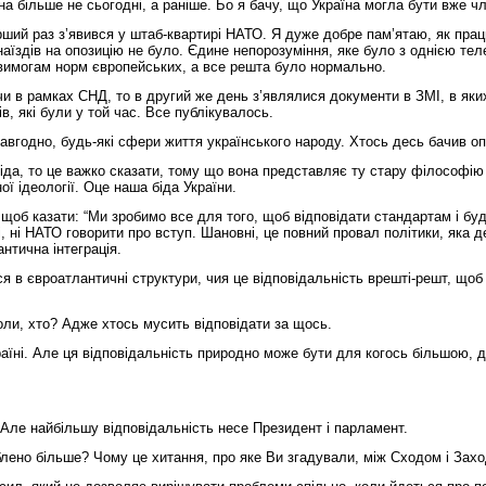
на більше не сьогодні, а раніше. Бо я бачу, що Україна могла бути вже чл
рший раз з’явився у штаб-квартирі НАТО. Я дуже добре пам’ятаю, як пр
їздів на опозицію не було. Єдине непорозуміння, яке було з однією телек
а вимогам норм європейських, а все решта було нормально.
и в рамках СНД, то в другий же день з’являлися документи в ЗМІ, в яких 
в, які були у той час. Все публікувалось.
авгодно, будь-які сфери життя українського народу. Хтось десь бачив оп
біда, то це важко сказати, тому що вона представляє ту стару філософію 
ї ідеології. Оце наша біда України.
 щоб казати: “Ми зробимо все для того, щоб відповідати стандартам і бу
і, ні НАТО говорити про вступ. Шановні, це повний провал політики, яка
нтична інтеграція.
в євроатлантичні структури, чия це відповідальність врешті-решт, щоб бул
оли, хто? Адже хтось мусить відповідати за щось.
 Україні. Але ця відповідальність природно може бути для когось більшою,
 Але найбільшу відповідальність несе Президент і парламент.
лено більше? Чому це хитання, про яке Ви згадували, між Сходом і Захо