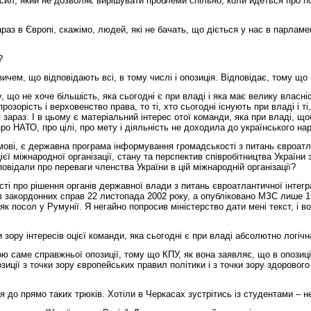
сил, який не дозволяє вирішувати проблеми спільно, коли йдеться про пол
з в Європі, скажімо, людей, які не бачать, що діється у нас в парламент
?
ичем, що відповідають всі, в тому числі і опозиція. Відповідає, тому що
 що не хоче більшість, яка сьогодні є при владі і яка має велику власн
озорість і верховенство права, то ті, хто сьогодні існують при владі і ті
зараз. І в цьому є матеріальний інтерес отої команди, яка при владі, щ
о НАТО, про цілі, про мету і діяльність не доходила до українського на
мові, є державна програма інформування громадськості з питань євроатл
ієї міжнародної організації, стану та перспектив співробітництва Україн
відали про переваги членства України в цій міжнародній організації?
ті про рішення органів державної влади з питань євроатлантичної інтегра
ів закордонних справ 22 листопада 2002 року, а опубліковано МЗС лише 15
як посол у Румунії. Я негайно попросив міністерство дати мені текст, і 
 зору інтересів оцієї команди, яка сьогодні є при владі абсолютно логічн
ою саме справжньої опозиції, тому що КПУ, як вона заявляє, що в опозиці
иції з точки зору європейських правил політики і з точки зору здорового
 до прямо таких трюків. Хотіли в Черкасах зустрітись із студентами – н