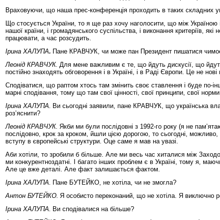
Враховуючи, що наша прес-конференція проходить в таких складних ум
Що стосується України, то я ще раз хочу наголосити, що між Україною і
нашої країни, і громадянського суспільства, і виконання критеріїв, як
працювати, а час розсудить.
Ірина ХАЛУПА
.
Пане КРАВЧУК, чи може пан Президент пишатися чимось,
Леонід КРАВЧУК.
Для мене важливим є те, що йдуть дискусії, що йдут
постійно знаходять обговорення і в Україні, і в Раді Європи. Це не нові
Сподіватися, що раптом хтось там змінить своє ставлення і буде по-ін
марні сподівання, тому що там свої цінності, свої принципи, свої норми
Ірина ХАЛУПА.
Ви сьогодні заявили, пане КРАВЧУК, що українська влад
роз’яснити?
Леонід КРАВЧУК.
Якби ми були послідовні з 1992-го року (я не пам’ят
послідовно, крок за кроком, йшли цією дорогою, то сьогодні, можливо,
вступу в європейські структури. Оце саме я мав на увазі.
Аби хотіли, то зробили б більше. Але ми весь час хиталися між Заходо
ми конкурентноздатні. І багато інших проблем є в Україні, тому я, маюч
Але це вже деталі. Але факт залишається фактом.
Ірина ХАЛУПА.
Пане БУТЕЙКО, не хотіла, чи не змогла?
Антон БУТЕЙКО.
Я особисто переконаний, що не хотіла. Я виключно р
Ірина ХАЛУПА.
Ви сподівалися на більше?