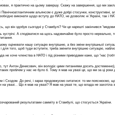
овах, я практично на цьому завершу. Скажу на завершення, що ми закла
 Північноатлантичним альянсом є дуже добрі стосунки, конструктивні, але 
і необхідно виконати щодо вступу до НАТО, не дозволяє ні Україні, так і 
 що він здобув сьогодні у Стамбулі? Чи це нарешті закінчився “медовий 
ь зустрічі. А сподіватися на щось надзвичайне було просто нереально, т
 питання.
шому оцінювати нашу ситуацію внутрішню, а без зміни внутрішньої ситуац
 і для того, щоб туди вступити, треба змінити внутрішню ситуацію, наблизи
а не хоче членства в НАТО і під різними приводами каже, що “нас (тобт
аю, тут Антон Денисович, він володіє цими питаннями досить достеменно)
 таких проблем у нас не було б. Тому я мав на увазі це, що ми за ці рок
м і Сходом. До речі, і зараз продовжуємо хитатися: то ми пояснюємо, що
и на увазі... Що я мав на увазі? Я мав на увазі те, що влада не захотіла 
озчарований результатами самміту в Стамбулі, що стосується України.