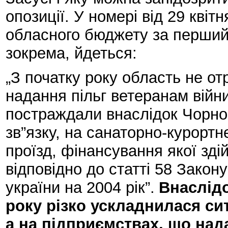
опозиції. У номері від 29 квіт
обласного бюджету за перший 
зокрема, йдеться:
„З початку року область не о
надання пільг ветеранам війни
постраждали внаслідок Чорно
зв”язку, на санаторно-курорт
проїзд, фінансування якої зд
відповідно до статті 58 Зако
україни на 2004 рік”.
Внаслідо
року різко ускладнилася си
а на підприємствах, що над