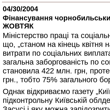
04/30/2004
Фінансування чорнобильських
ЖОВТЯК
Міністерство праці та соціаль
що, „станом на кінець квітня 
витрати по соціальних виплата
загальна заборгованість по со
становила 422 млн. грн, проте
грн., тобто 75% загального бор
Однак відкриваємо газету „Киї
підконтрольну Київській облдер
Засусі і яку можна запідозрит