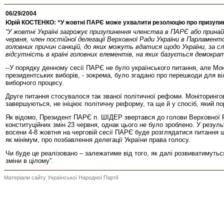
06/29/2004
Юрій КОСТЕНКО: “У жовтні ПАРЄ може ухвалити резолюцію про призупин
“У жовтні Україні загрожує призупинення членства в ПАРЄ або принайм
червня, член постійної делегації Верховної Ради України в Парламент
головних причин санкцій, до яких можуть вдатися щодо України, за с
відсутність в країні головних елементів, на яких базується демокра
--У порядку денному сесії ПАРЄ не було українського питання, але Мо
президентських виборів, - зокрема, було згадано про перешкоди для в
виборчого процесу.
Друге питання стосувалося так званої політичної рефоми. Моніторингов
завершуються, не ініціює політичну реформу, та ще й у спосіб, який п
Як відомо, Президент ПАРЄ п. ШІДЕР звертався до голови Верховної Р
конституційних змін 23 червня, однак цього не було зроблено. У резу
восени 4-8 жовтня на черговій сесії ПАРЄ буде розглядатися питання 
як мінімум, про позбавлення делегації України права голосу.
Чи буде це реалізовано – залежатиме від того, як далі розвиватимуться
зміни в цілому”.
Матеріали сайту Української Народної Партії