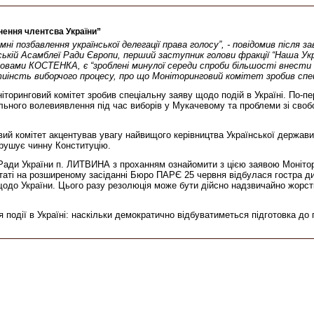
ення члентсва України”
ні позбавлення української делегації права голосу”, - повідомив після 
ській Асамблеї Ради Європи, перший заступник голови фракції “Наша Укр
ловами КОСТЕНКА, є “зроблені минулої середи спроби більшості внести 
тиінсть виборчого процесу, про що Моніторинговий комітет зробив спе
ніторинговий комітет зробив спеціальну заяву щодо подій в Україні. По-
ільного волевиявлення під час виборів у Мукачевому та проблеми зі своб
ий комітет акцентував увагу найвищого керівництва Української держави 
орушує чинну Конституцію.
ади України п. ЛИТВИНА з проханням ознайомити з цією заявою Монітор
льтаті на розширеному засіданні Бюро ПАРЄ 25 червня відбулася гостра 
щодо України. Цього разу резолюція може бути дійсно надзвичайно жорс
 події в Україні: наскільки демократично відбуватиметься підготовка до 