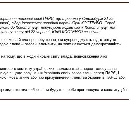
завершення чергової сесії ПАРЄ, що тривала у Страсбурзі 21-25
аїна”, лідер Української народної партії Юрій КОСТЕНКО. Серед
зміни до Конституції, порушуючи норми цієї ж Конституції, та
ціальну заяву від 22 червня”. Юрій КОСТЕНКО зазначив:
перше, мова йшла про порушення, які супроводжують підготовку до
одою слова – головні елементи, на яких базується демократичність
на тому, що в жодній країні світу влада, повноваження якої
ингового комітету українських парламентарів перед голосування
дискусія щодо порушення Україною своїх зобов’язань перед ПАРЄ, і
ткою: мова йтиме або про призупинення членства України в ПАРЄ, або,
президентських виборів і чи будуть спроби проголосувати конституційні