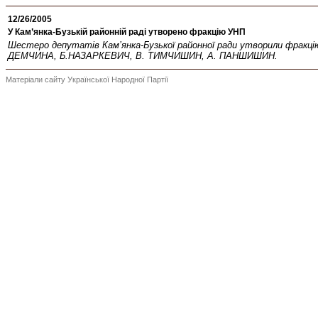
12/26/2005
У Кам’янка-Бузькій районній раді утворено фракцію УНП
Шестеро депутатів Кам’янка-Бузької районної ради утворили фракцію 
ДЕМЧИНА, Б.НАЗАРКЕВИЧ, В. ТИМЧИШИН, А. ПАНШИШИН.
Матеріали сайту Української Народної Партії