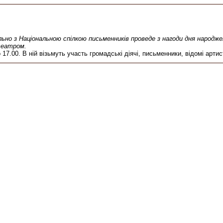
льно з Національною спілкою письменників проведе з нагоди дня народ
театром.
17.00. В ній візьмуть участь громадські діячі, письменники, відомі артис