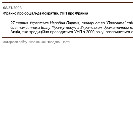
08/27/2003
Франко про соціал-демократію. УНП про Франка
27 серпня Українська Народна Партія, товариство “Просвіта” спі
біля пам’ятника Івану Франку поруч з Українським драматичним 
Акція, яка традиційно проводиться УНП з 2000 року, розпочнеться о 
Матеріали сайту Української Народної Партії