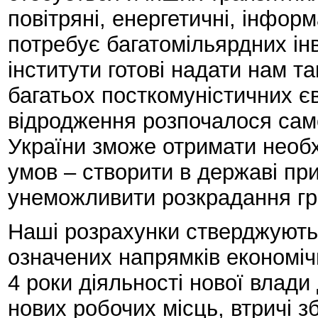
повітряні, енергетичні, інформ
потребує багатомільярдних інв
інститути готові надати нам т
багатьох посткомуністичних є
відродження розпочалося саме
України зможе отримати необх
умов – створити в державі при
унеможливити розкрадання г
Наші розрахунки стверджують
означених напрямків економіч
4 роки діяльності нової влади
нових робочих місць, втричі з