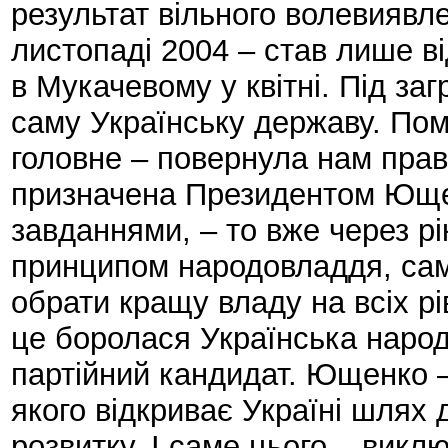
результат вільного волевиявл
листопаді 2004 – став лише в
в Мукачевому у квітні. Під заг
саму Українську державу. По
головне – повернула нам прав
призначена Президентом Ющен
завданнями, – то вже через рік
принципом народовладдя, са
обрати кращу владу на всіх рів
це боролася Українська наро
партійний кандидат. Ющенко 
якого відкриває Україні шлях
розвитку. І саме цього – вик