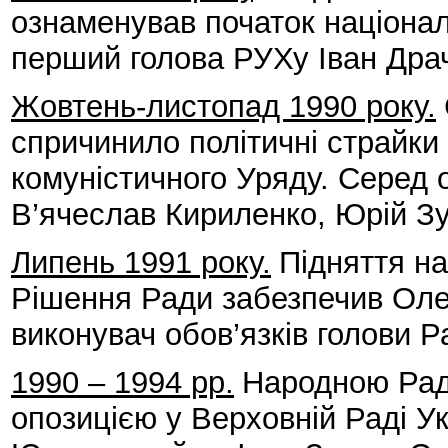
ознаменував початок націонал
перший голова РУХу Іван Дра
Жовтень-листопад 1990 року.
спричинило політичні страйки 
комуністичного Уряду. Серед о
В’ячеслав Кириленко, Юрій Зу
Липень 1991 року.
Підняття на
Рішення Ради забезпечив Оле
виконувач обов’язків голови Р
1990 – 1994 рр.
Народною Рад
опозицією у Верховній Раді Ук