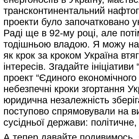
трансконтинентальний нафтогі
проекти було започатковано у
Раді ще в 92-му році, але пот
тодішньою владою. Я можу наз
як крок за кроком Україна втя
інтересів. Згадайте ініціативи
проект “Єдиного економічного
небезпечні кроки згортання Ук
юридична незалежність зберіг
поступово спрямовували на в
сусідньої держави: політичне,
А тепер давайте подивимось, 