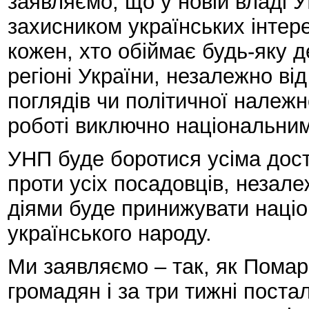
заявляємо, що у новій владі 
захисником українських інтер
кожен, хто обіймає будь-яку 
регіоні України, незалежно від
поглядів чи політичної належн
роботі виключно національним
УНП буде боротися усіма дос
проти усіх посадовців, незалеж
діями буде принижувати націо
українського народу.
Ми заявляємо – так, як Помар
громадян і за три тижні постал