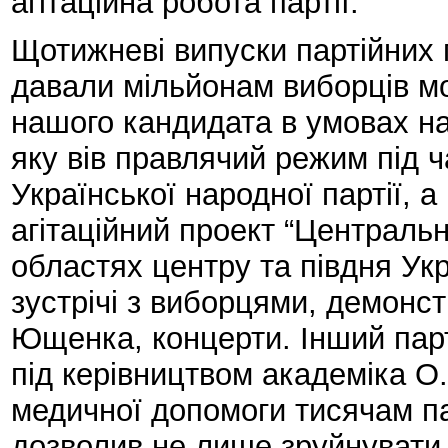
агітаційна робота партії.
Щотижневі випуски партійних 
давали мільйонам виборців м
нашого кандидата в умовах на
яку вів правлячий режим під 
Української народної партії, а
агітаційний проект “Центральн
областях центру та півдня Укр
зустрічі з виборцями, демонс
Ющенка, концерти. Інший парт
під керівництвом академіка О
медичної допомоги тисячам пац
дозволив не лише зруйнувати