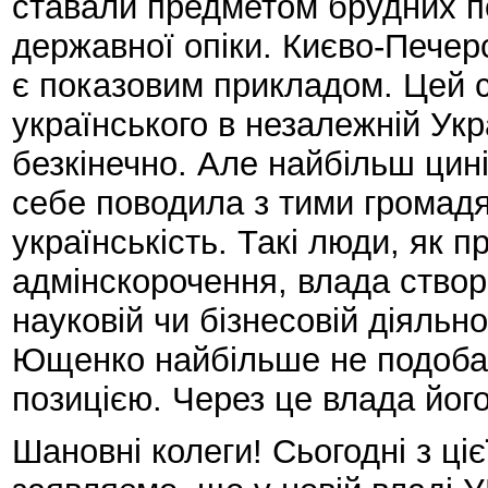
ставали предметом брудних по
державної опіки. Києво-Печер
є показовим прикладом. Цей 
українського в незалежній Ук
безкінечно. Але найбільш цин
себе поводила з тими громадя
українськість. Такі люди, як 
адмінскорочення, влада створ
науковій чи бізнесовій діяльн
Ющенко найбільше не подоба
позицією. Через це влада його
Шановні колеги! Сьогодні з ці