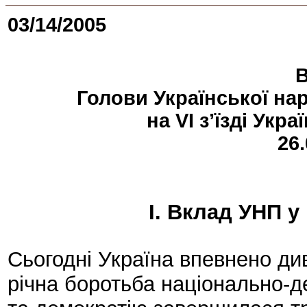
03/14/2005
Голови Української на
на VI з’їзді Укр
26.
І. Вклад УНП у
Сьогодні Україна впевнено ди
річна боротьба національно-д