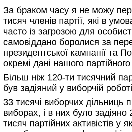
За браком часу я не можу пе
тисяч членів партії, які в ум
часто із загрозою для особист
самовіддано боролися за пере
президентської кампанії та П
окремі дані нашого партійного
Більш ніж 120-ти тисячний па
був задіяний у виборчій роботі
33 тисячі виборчих дільниць 
виборах, і в них було задіяно
тисяч партійних активістів у я