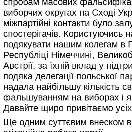
спробам масових фальсифікац
виборчих округах на Сході Укр
міжпартійні контакти було за
спостерігачів. Користуючись на
подякувати нашим колегам в П
Республіці Німеччині, Великобр
Австрії, за їхній вклад у підт
подяка делегації польської пар
надала найбільшу кількість сво
фальшуванням на виборах і які
Давайте щиро привітаємо усіх
Ще одним суттєвим внеском в