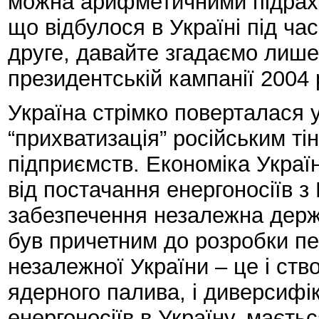
можна арифметичними підрахун
що відбулося в Україні під ча
друге, давайте згадаємо лише
президентській кампанії 2004 
Україна стрімко поверталася у
“прихватизація” російським ті
підприємств. Економіка Украї
від постачання енергоносіїв з 
забезпечення незалежна держ
був причетним до розробки пе
незалежної України – це і ст
ядерного палива, і диверсифі
енергоносіїв в Україну, маєтьс