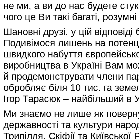
не ми, а ви до нас будете стука
чого це Ви такі багаті, розумні
Шановні друзі, у цій відповіді
Подивімося лишень на потенці
швидкого набуття європейсько
виробництва в Україні Вам м
й продемонструвати члени па
обробляє біля 10 тис. га зем
Ігор Тарасюк – найбільший в У
Ми знаємо не лише як поверну
державності та культури народ
Трипілля, Скіфії та Київської 