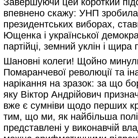
Завершуючи цей короткий під
впевнено скажу: УНП зробила
президентських виборах, став
Ющенка і української демократ
партійці, земний уклін і щира 
Шановні колеги! Щойно минул
Помаранчевої революції та іна
нарікання на зразок: за що б
яку Віктор Андрійович признач
вже є сумніви щодо перших кр
тим, що ми, як найбільша пол
представлені у виконавчій вла