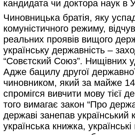
кандидата чи доктора наук в У
Чиновницька братія, яку успа
комуністичного режиму, відчув
реальних проявів вищого держ
українську державність – захо
“Совєтский Союз”. Нищівних у
Адже бацилу другої державно
чиновником, який за майже 14 
спромігся вивчити мову тієї де
того вимагає закон “Про держ
державі занепав український 
українська книжка, українські