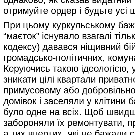
отримуйте ордер і будьте усі
При цьому куркульському баж
“маєток” існувало взагалі тіль
кодексу) давався ніщивний бій 
громадсько-політичних, комун
Керуючись такою ідеологією, у
зникати цілі квартали приватн
примусовому або добровільно
домівок і заселяли у клітини 
було одне на всіх. Щоб швидше
забороняли їх ремонтувати, п
а тих впертих, які не бажали 