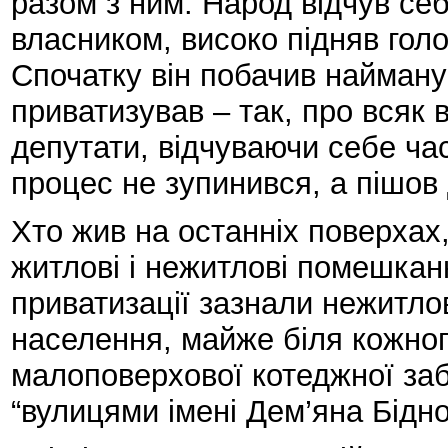
разом з ним. Народ відчув се
власником, високо підняв голо
Спочатку він побачив найману
приватизував – так, про всяк 
депутати, відчуваючи себе ча
процес не зупинився, а пішов 
Хто жив на останніх поверхах
житлові і нежитлові помешкан
приватизації зазнали нежитлов
населення, майже біля кожног
малоповерхової котеджної заб
“вулицями імені Дем’яна Бідно