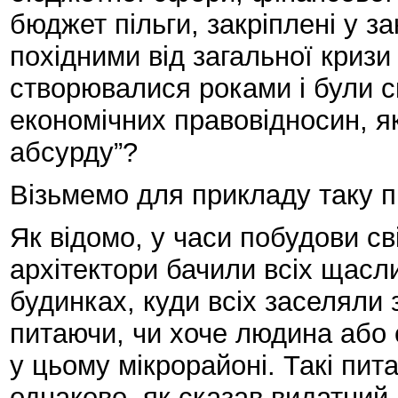
бюджет пільги, закріплені у з
похідними від загальної кризи 
створювалися роками і були ск
економічних правовідносин, як
абсурду”?
Візьмемо для прикладу таку п
Як відомо, у часи побудови св
архітектори бачили всіх щасл
будинках, куди всіх заселяли 
питаючи, чи хоче людина або 
у цьому мікрорайоні. Такі пит
однаково, як сказав видатний