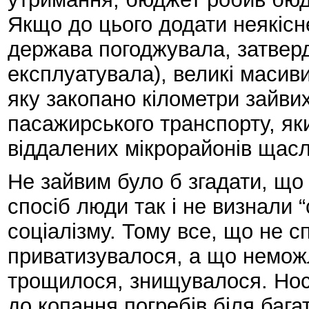
Якщо до цього додати неякісн
держава погоджувала, затвер
експлуатувала), великі масив
яку закопано кілометри зайвих
пасажирського транспорту, як
віддалених мікрорайонів щасл
Не зайвим було б згадати, що
спосіб люди так і не визнали 
соціалізму. Тому все, що не с
приватизувалося, а що немож
трощилося, знищувалося. Нос
до копання погребів біля баг