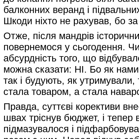
балконних веранд і підвальн
Шкоди ніхто не рахував, бо за
Отже, після мандрів історич
повернемося у сьогодення. Ч
абсурдність того, що відбувал
можна сказати: НІ. Бо як нами
так і будують, як утримували, 
стала товаром, а стала навар
Правда, суттєві корективи вне
швах тріснув бюджет, і тепер
підмазувалося і підфарбовувал