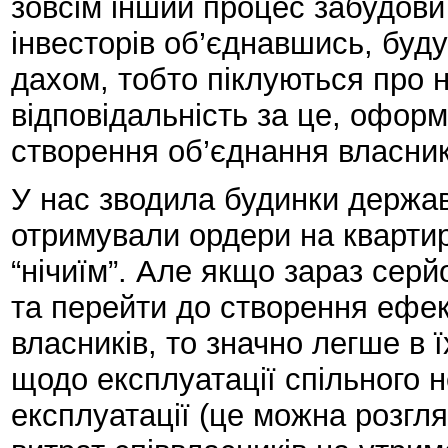
зовсім інший процес забудови
інвесторів об’єднавшись, буду
дахом, тобто піклуються про 
відповідальність за це, офор
створення об’єднання власникі
У нас зводила будинки держа
отримували ордери на квартир
“нічиїм”. Але якщо зараз серй
та перейти до створення ефе
власників, то значно легше в 
щодо експлуатації спільного 
експлуатації (це можна розгл