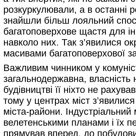
розкуркулювали, а в останні 
знайшли більш лояльний спосі
багатоповерхове щастя для і
навколо них. Так з’явилися окр
масивами багатоповерхової з
Важливим чинником у комуніст
загальнодержавна, власність 
будівництві її ніхто не рахува
тому у центрах міст з’явилися
міста-райони. Індустріальний 
велетенськими планами і їх п
прямував вперед, до побудов