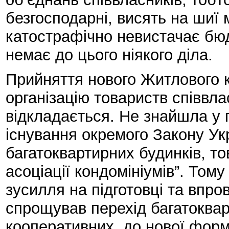
безгосподарні, висять на шиї м
катострафічно невистачає бюд
немає до цього ніякого діла.
Прийняття нового Житлового к
організацію товариств співвла
відкладається. Не знайшла у 
існування окремого Закону Ук
багатоквартирних будинків, то
асоціації кондомініумів”. Том
зусилля на підготовці та впро
спрощував перехід багатокварт
кооперативних, до нової форм