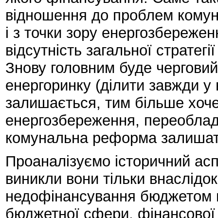
відношення до проблем комуна
і з точки зору енергозбережен
відсутність загальної стратегі
Знову головним буде черговий
енергоринку (ділити завжди у
залишається, тим більше хоче
енергозбереження, переоблад
комунальна реформа залишать
Проаналізуємо історичний ас
виникли вони тільки внаслідо
недофінансування бюджетом 
бюджетної сфери, фінансової