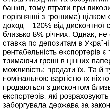
банків, тому втрати при викори
порівнянні з грошима) цілком 
доход – 120% від дисконтної 
близько 8% річних. Однак, не 
ставка по депозитам в Україні
рентабельність експортерів є
тримаючи гроші в цінних пап
можливість: продати їх. Та й т
номінальною вартістю їх ніхто 
продаються з
дисконтом близь
експортерів, які розраховують
заборгувала держава за закон