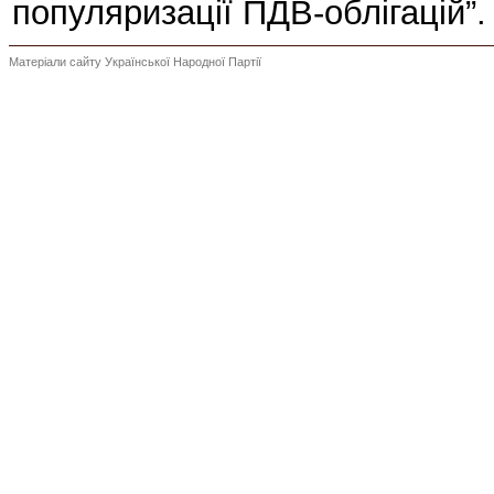
популяризації ПДВ-облігацій”.
Матеріали сайту Української Народної Партії