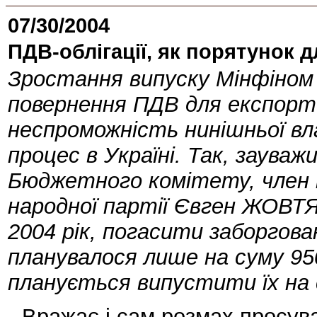
07/30/2004
ПДВ-облігації, як порятунок 
Зростання випуску Мінфіном 
повернення ПДВ для експорте
неспроможність нинішньої 
процес в Україні. Так, заува
Бюджетного комітету, член п
народної партії Євген ЖОВТЯ
2004 рік, погасити заборгова
планувалося лише на суму 950
планується випустити їх на с
--Вражає і сам розмах просува