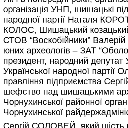
організація УНП, шишацькі пі
народної партії Наталя КОР
КОЛОС, Шишацький козацький 
СТОВ “Воскобійники” Валерій
юних археологів – ЗАТ “Оболо
президент, народний депутат 
Української народної партії
правління підприємства Сер
шефство над шишацькими арх
Чорнухинської районної органі
Чорнухинської райдержадмін
Сергій СОЛОВЕЙ, який шість п