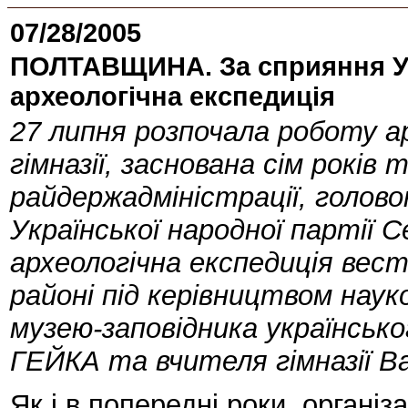
07/28/2005
ПОЛТАВЩИНА. За сприяння УН
археологічна експедиція
27 липня розпочала роботу а
гімназії, заснована сім років
райдержадміністрації, голово
Української народної партії 
археологічна експедиція вес
районі під керівництвом наук
музею-заповідника українськ
ГЕЙКА та вчителя гімназії
Як і в попередні роки, організ