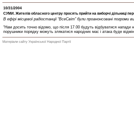
10/31/2004
СУМИ. Жителів обласного центру просять прийти на виборчі дільниці пе
В ефірі місцевої радіостанції “ВсеСвіт” були проанонсовані погроми в
“Нам досить точно відомо, що після 17.00 будуть відбуватися напади н
порушники порядку можуть злякатися народних мас і атака буде відмін
Матеріали сайту Української Народної Партії