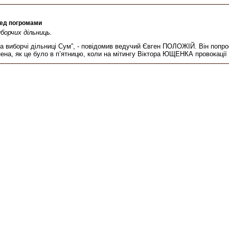
ред погромами
иборчих дільниць.
а виборчі дільниці Сум”, - повідомив ведучий Євген ПОЛОЖІЙ. Він попрос
ена, як це було в п’ятницю, коли на мітингу Віктора ЮЩЕНКА провокації