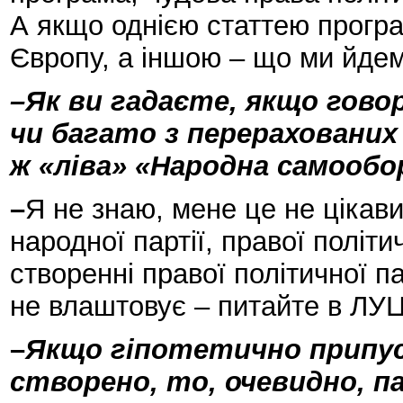
А якщо однією статтею прогр
Європу, а іншою – що ми йдем
–Як ви гадаєте, якщо говор
чи багато з перерахованих
ж «ліва» «Народна самообо
–
Я не знаю, мене це не цікави
народної партії, правої політи
створенні правої політичної па
не влаштовує – питайте в ЛУ
–
Якщо гіпотетично припус
створено, то, очевидно, п