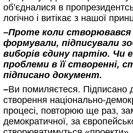
об'єдналися в пропрезидентсь
логічно і витікає з нашої прин
–
Проте коли створювався б
формували, підписували зо
виборів єдину партію. Чи 
проблеми в її створенні, 
підписано документ.
–
Ви помиляєтеся. Підписано д
створення національно-демокр
процесі, повторюю ще раз, за
демократичної, за європейськ
створюватимуться «проекти», 