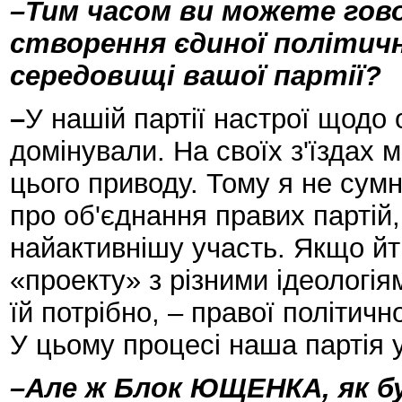
–Тим часом ви можете гов
створення єдиної політичн
середовищі вашої партії?
–
У нашій партії настрої щодо
домінували. На своїх з'їздах 
цього приводу. Тому я не сум
про об'єднання правих партій
найактивнішу участь. Якщо йт
«проекту» з різними ідеологіям
їй потрібно, – правої політичн
У цьому процесі наша партія у
–Але ж Блок ЮЩЕНКА, як був