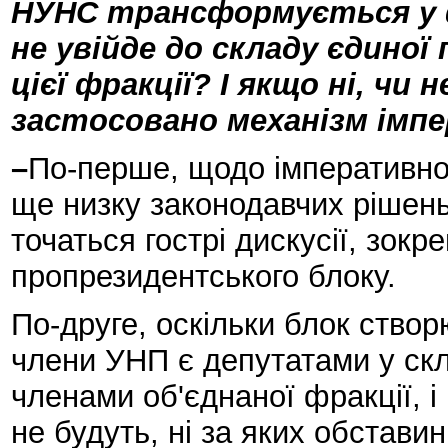
НУНС трансформується у ф
не увійде до складу єдиної 
цієї фракції? І якщо ні, чи
застосовано механізм імп
–
По-перше, щодо імперативно
ще низку законодавчих рішень,
точаться гострі дискусії, зокр
пропрезидентського блоку.
По-друге, оскільки блок створ
члени УНП є депутатами у скл
членами об'єднаної фракції, і
не будуть, ні за яких обстави