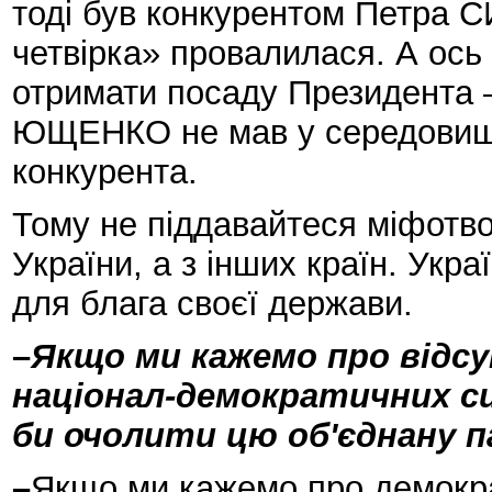
тоді був конкурентом Петра 
четвірка» провалилася. А ось
отримати посаду Президента –
ЮЩЕНКО не мав у середовищі
конкурента.
Тому не піддавайтеся міфотвор
України, а з інших країн. Укр
для блага своєї держави.
–
Якщо ми кажемо про відсу
націонал-демократичних си
би очолити цю об'єднану п
–
Якщо ми кажемо про демократ