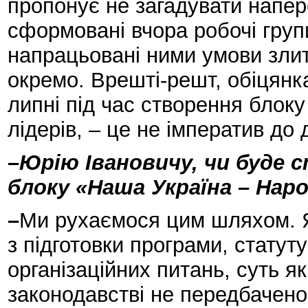
пропонує не загадувати напере
сформовані вчора робочі груп
напрацьовані ними умови злитт
окремо. Врешті-решт, обіцянка
липні під час створення блок
лідерів, – це не імператив до д
–Юрію Івановичу, чи буде 
блоку «Наша Україна – Нар
–
Ми рухаємося цим шляхом. Як
з підготовки програми, статуту
організаційних питань, суть я
законодавстві не передбачено