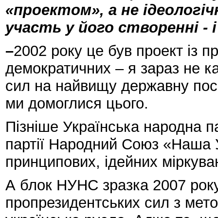
«проектом», а не ідеологі
участь у його створенні - і
–
2002 року це був проект із 
демократичних – я зараз не к
сил на найвищу державну поса
ми домоглися цього.
Пізніше Українська народна па
партії Народний Союз «Наша У
принципових, ідейних міркува
А блок НУНС зразка 2007 року
пропрезидентських сил з мето