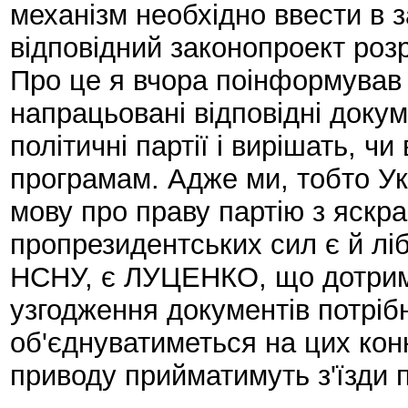
механізм необхідно ввести в за
відповідний законопроект роз
Про це я вчора поінформував
напрацьовані відповідні доку
політичні партії і вирішать, ч
програмам. Адже ми, тобто Ук
мову про праву партію з яскр
пропрезидентських сил є й ліб
НСНУ, є ЛУЦЕНКО, що дотриму
узгодження документів потріб
об'єднуватиметься на цих конк
приводу прийматимуть з'їзди п