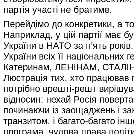
партія участі не братиме.
Перейдімо до конкретики, а то
Наприклад, у цій партії має б
України в НАТО за п'ять років
України всіх її національних г
Катеринам, ЛЕНІНАМ, СТАЛІНА
Люстрація тих, хто працював 
потрібно врешті-решт вирішув
відносин: нехай Росія повертає
починаючи із заощаджень і з
транзитом, і багато-багато ін
програма, чудова права політи