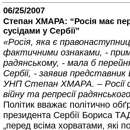
06/25/2007
Степан ХМАРА: “Росія має пер
сусідами у Сербії”
«Росія, яка є правонаступниц
фактичними ознаками, - прим
радянському, - мала б перейн
Сербії, - заявив представник 
УНП Степан ХМАРА. – Росії с
війну та репресії радянського
Політик вважає політично об
президента Сербії Бориса ТАД
„перед всіма хорватами, які п