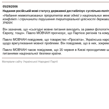
05/29/2006
Надання російській мові статусу державної дестабілізує суспільно-полі
«Надання невмотивованих пріоритетів мові однієї з національних ме
конфлікт і спричинити порушення територіальної цілісності держави»
УНІАН.
Він зазначив, що «сьогодні мовне питання виходить за рамки філологічни
Європу, тощо». Павло МОВЧАН прогнозує, що Партією регіонів та комун
Павло МОВЧАН повідомив, що товариство «Просвіта», Українська народн
щодо врегулювання мовної проблеми. Він повідомив, що в них, зокрема
Павло МОВЧАН також повідомив, що 16 червня в Києві проходитиме широ
питаннями національної безпеки країни.
Матеріали сайту Української Народної Партії