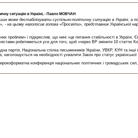
тичну ситуацію в Україні, - Павло МОВЧАН
ншин може дестабілізувати суспільно-політичну ситуацію в Україні, а 
, - на цьому наголосив голова «Просвіти», представник Української нар
х проблем» і підкреслив, що нині «це питання стабільності в Україні, Євр
істами робитиметься усе для того, щоб «через ВР змінити 10 статтю Кон
а партія, Національна спілка письменників України, УВКР, КУН та інші 
, наголошується на необхідності ухвалити Закон про статус української
коформатна конференція національних політичних і громадських сил, під