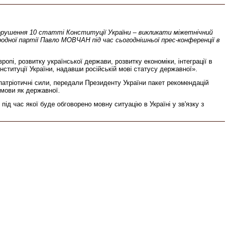
порушення 10 статті Конституції України – викликати міжетнічний
одної партії Павло МОВЧАН під час сьогоднішньої прес-конференції в
опі, розвитку української держави, розвитку економіки, інтеграції в
ституції України, надавши російській мові статусу державної».
патріотичні сили, передали Президенту України пакет рекомендацій
 мови як державної.
 час якої буде обговорено мовну ситуацію в Україні у зв'язку з