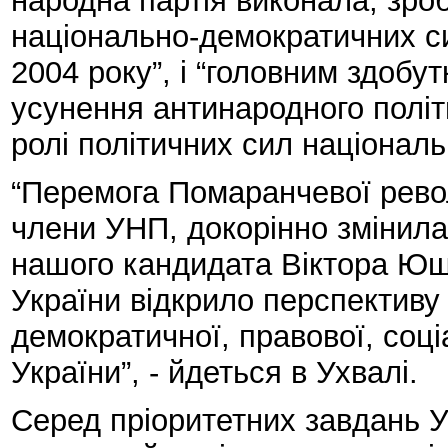
народна партія виконала, зро
національно-демократичних с
2004 року”, і “головним здобут
усунення антинародного політ
ролі політичних сил націонал
“Перемога Помаранчевої рево
члени УНП, докорінно змінила
нашого кандидата Віктора Ющ
України відкрило перспективу
демократичної, правової, соц
України”, - йдеться в Ухвалі.
Серед пріоритетних завдань Ук