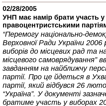
02/28/2005
УНП має намір брати участь у 
правоцентристськими партія
“Перемогу національно-демок
Верховної Ради України 2006
виборів до місцевих рад та на
місцевого самоврядування” в
завданням на найближчу перс
партії. Про це йдеться в Ухвал
партії, який відбувся 26 люто
“Україна”. У документі зазна
братиме участь у виборах 20