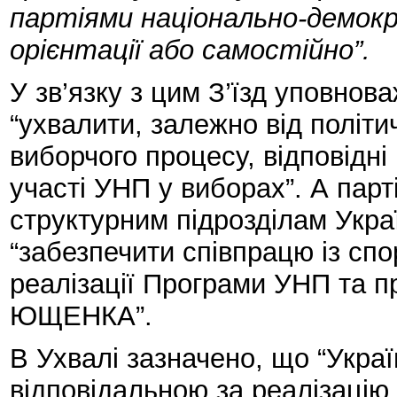
партіями національно-демок
орієнтації або самостійно”.
У зв’язку з цим З’їзд уповно
“ухвалити, залежно від політи
виборчого процесу, відповідн
участі УНП у виборах”. А парт
структурним підрозділам Украї
“забезпечити співпрацю із сп
реалізації Програми УНП та п
ЮЩЕНКА”.
В Ухвалі зазначено, що “Украї
відповідальною за реалізац