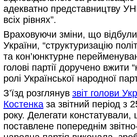
адекватно представництву УН
всіх рівнях”.
Враховуючи зміни, що відбули
України, “структуризацію полі
та кон’юнктурне перейменуван
голові партії доручено вжити
ролі Української народної парт
З’їзд розглянув
звіт голови Ук
Костенка
за звітний період з 
року. Делегати констатували, 
поставлене попереднім звітно