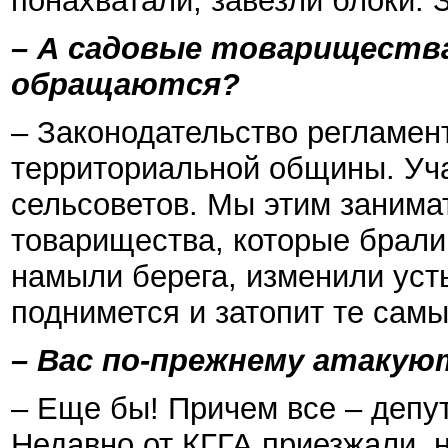
понахватали, завезли блоки. 
– А садовые товарищества
обращаются?
– Законодательство регламент
территориальной общины. Уча
сельсоветов. Мы этим занима
товарищества, которые брали 
намыли берега, изменили усть
поднимется и затопит те самы
– Вас по-прежнему атакую
– Еще бы! Причем все – депу
Недавно от КГГА приезжали, н