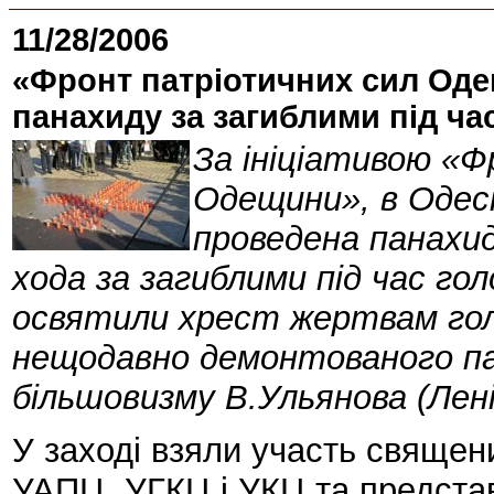
11/28/2006
«Фронт патріотичних сил Оде
панахиду за загиблими під ча
За ініціативою «
Одещини», в Одесі
проведена панахи
хода за загиблими під час го
освятили хрест жертвам гол
нещодавно демонтованого па
більшовизму В.Ульянова (Лені
У заході взяли участь священ
УАПЦ, УГКЦ і УКЦ та представ