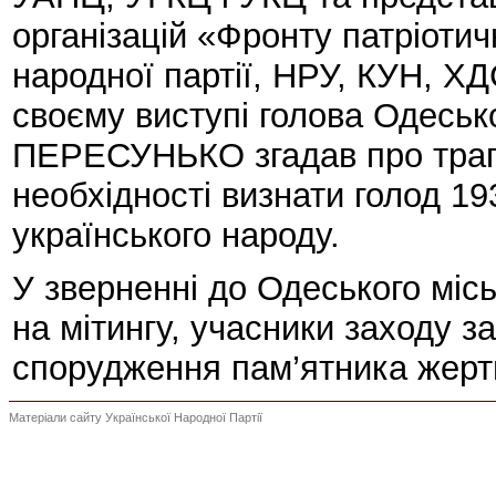
організацій «Фронту патріоти
народної партії, НРУ, КУН, ХДС
своєму виступі голова Одесько
ПЕРЕСУНЬКО згадав про трагіч
необхідності визнати голод 19
українського народу.
У зверненні до Одеського міс
на мітингу, учасники заходу з
спорудження пам’ятника жертва
Матеріали сайту Української Народної Партії