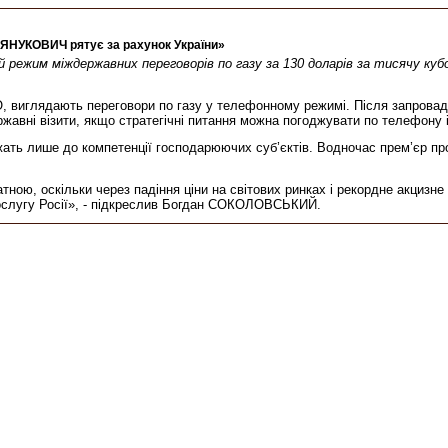
ЯНУКОВИЧ рятує за рахунок України»
ежим міждержавних переговорів по газу за 130 доларів за тисячу кубо
иглядають переговори по газу у телефонному режимі. Після запровадж
ржавні візити, якщо стратегічні питання можна погоджувати по телефону 
ть лише до компетенції господарюючих суб’єктів. Водночас прем’єр про
атною, оскільки через падіння ціни на світових ринках і рекордне акцизн
 послугу Росії», - підкреслив Богдан СОКОЛОВСЬКИЙ.