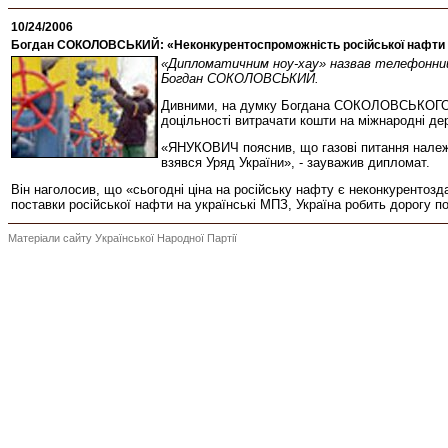
10/24/2006
Богдан СОКОЛОВСЬКИЙ: «Неконкурентоспроможність російської нафти 
«Дипломатичним ноу-хау» назвав телефонний р
Богдан СОКОЛОВСЬКИЙ.
Дивними, на думку Богдана СОКОЛОВСЬКОГО, в
доцільності витрачати кошти на міжнародні де
«ЯНУКОВИЧ пояснив, що газові питання належа
взявся Уряд України», - зауважив дипломат.
Він наголосив, що «сьогодні ціна на російську нафту є неконкурентозд
поставки російської нафти на українські МПЗ, Україна робить дорогу
Матеріали сайту Української Народної Партії