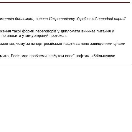
метрів дипломат, голова Секретаріату Української народної партії
ення такої форми переговорів у дипломата виникає питання у
і не вносити у міжурядовий протокол.
мовчав, чому за імпорт російської нафти за явно завищеними цінами
е мито, Росія має проблеми із збутом своєї нафти». «Збільшуючи