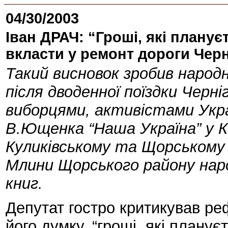
04/30/2003
Iван ДРАЧ: “Грошi, які плану
вкласти у ремонт дороги Чер
Такий висновок зробив народ
пiсля дводенної поїздки Черн
виборцями, активiстами Укра
В.Ющенка “Наша Україна” у К
Куликiвському та Щорському 
Млини Щорського району нар
книг.
Депутат гостро критикував ре
його думку, “грошi, які плану