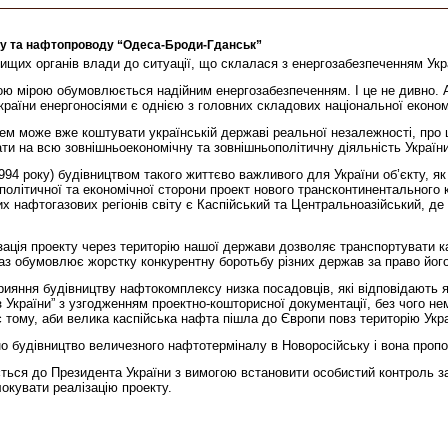
лу та нафтопроводу “Одеса-Броди-Гданськ”
вищих органів влади до ситуації, що склалася з енергозабезпеченням Укр
чною мірою обумовлюється надійним енергозабезпеченням. І це не дивно.
країни енергоносіями є однією з головних складових національної економі
ем може вже коштувати українській державі реальної незалежності, про щ
ати на всю зовнішньоекономічну та зовнішньополітичну діяльність України
 1994 року) будівництвом такого життєво важливого для України об’єкту,
олітичної та економічної сторони проект нового трансконтинентального 
х нафтогазових регіонів світу є Каспійський та Центральноазійський, де 
ація проекту через територію нашої держави дозволяє транспортувати касп
аз обумовлює жорстку конкурентну боротьбу різних держав за право його 
рияння будівництву нафтокомплексу низка посадовців, які відповідають як
 України” з узгодженням проектно-кошторисної документації, без чого н
тому, аби велика каспійська нафта пішла до Європи повз територію Укра
шено будівництво величезного нафтотерміналу в Новоросійську і вона проп
ться до Президента України з вимогою встановити особистий контроль за
окувати реалізацію проекту.