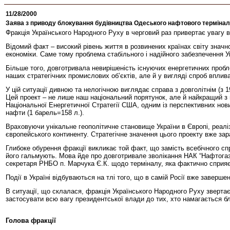
11/28/2000
Заява з приводу блокування будівництва Одеського нафтового терміна
Фракція Українського Народного Руху в черговий раз привертає увагу 
Відомий факт – високий рівень життя в розвинених країнах світу зна
економіки. Саме тому проблема стабільного і надійного забезпечення У
Більше того, довготривала невирішеність існуючих енергетичних пробл
наших стратегічних промислових об’єктів, але й у вигляді спроб вплив
У цій ситуації дивною та нелогічною виглядає справа з довголітнім (з
Цей проект – не лише наш національний порятунок, але й найкращий з п
Національної Енергетичної Стратегії США, одним із перспективних нови
нафти (1 барель=158 л.).
Враховуючи унікальне геополітичне становище України в Європі, реаліз
європейського континенту. Стратегічне значення цього проекту вже зар
Глибоке обурення фракції викликає той факт, що замість всебічного сп
його гальмують. Мова йде про довготривале зволікання НАК “Нафтогаз
секретаря РНБО п. Марчука Є.К. щодо терміналу, яка фактично сприяє 
Події в Україні відбуваються на тлі того, що в самій Росії вже завер
В ситуації, що склалася, фракція Українського Народного Руху звертає
застосувати всю вагу президентської влади до тих, хто намагається бл
Голова фракції