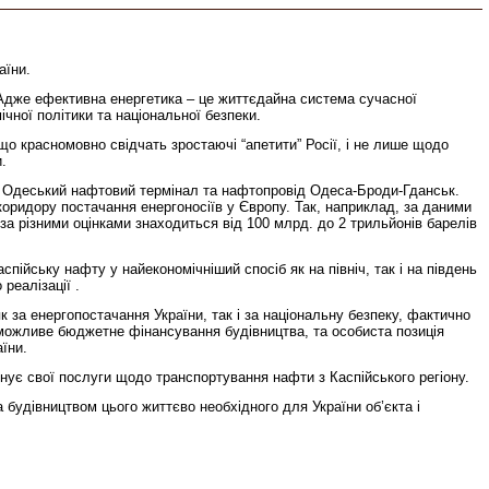
аїни.
 Адже ефективна енергетика – це життєдайна система сучасної
чної політики та національної безпеки.
о красномовно свідчать зростаючі “апетити” Росії, і не лише щодо
.
 як Одеський нафтовий термінал та нафтопровід Одеса-Броди-Гданськ.
коридору постачання енергоносіїв у Європу. Так, наприклад, за даними
за різними оцінками знаходиться від 100 млрд. до 2 трильйонів барелів
ійську нафту у найекономічніший спосіб як на північ, так і на південь
реалізації .
 за енергопостачання України, так і за національну безпеку, фактично
еможливе бюджетне фінансування будівництва, та особиста позиція
їни.
онує свої послуги щодо транспортування нафти з Каспійського регіону.
 будівництвом цього життєво необхідного для України об’єкта і