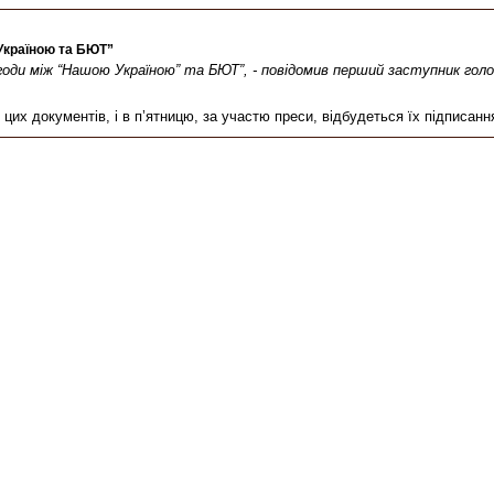
Україною та БЮТ”
угоди між “Нашою Україною” та БЮТ”, - повідомив перший заступник голов
цих документів, і в п’ятницю, за участю преси, відбудеться їх підписання