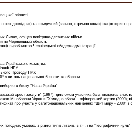
вецької області.
ер-оптик-дослідник) та юридичний (заочно, отримав кваліфікацію юрист-п
их Силах, офіцер повітряно-десантних військ.
и по Чернівецькій області.
зації виробництва Чернівецької облдержадміністрації.
ша Українського козацтва.
ізації НРУ.
ального Проводу НРУ.
Р з питань національної безпеки та оборони.
виборчого блоку "Наша Україна".
рський хрест заслуги" (1997); дипломом учасника багатонаціональних на
накою Міноборони України "Холодна зброя" - офіцерський кортик (2000);
ертифікат про участь у багатонаціональних навчаннях "Щит миру - 2000" 
 погодних умовах, з різних типів літаків, в т.ч. і на "географічний нуль