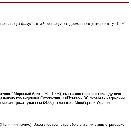
равознавець) факультети Чернівецького державного університету (1992-
вчань "Морський бриз - 98" (1998); відзнакою першого командувача
 відзнакою командувача Сухопутними військами ЗС України - нагрудний
з бойовим десантуванням (2000); відзнакою Міноборони України
" (Північний полюс). Захоплюється стрільбою з різних видів стрілецької