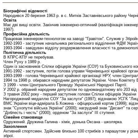
Біографічні відомості
Народився 20 березня 1963 р. в с. Митків Заставнівського району Черні
Освіта
Має дві вищі освіти. Закінчив інженерно-оптичний (кваліфікація інжен
1997).
Професійна діяльність
Працював інженером-технологом на заводі "Гравітон". Служив у Збройн
1992-1993 - заступник начальника регіонального відділення ФДМ Україн
1993-1994 - завідувач відділу роздержавлення власності та демонополі
Політична діяльність
В КПРС-КПУ не перебував.
Член Руху з 1989 р.
Один із засновників Спілки офіцерів України (СОУ) та Буковинського ко
1991-1992 - заступник, потім голова управи Чернівецької крайової орган
1993-1999 - голова Чернівецької крайової організації НРУ, член Центр
1994 та 1998 р. обирався народним депутатом України. Член Комітету В
З 1999 - член Центрального Проводу Української Народної Партії.
У 2002 р. обраний народним депутатом по одномандатному в/о 203 від 
З травня 2002 року - перший заступник голови Спілки офіцерів України
Нагороджений медаллю СОУ "За заслуги" (1997); відзнакою УСГК "Лица
ВМС України віце-адмірала Б.Кожина - офіцерський кортик (1999); відз
знак "Сухопутні війська України" (2000); нагрудний знак "Десант" та с
"Доблесть і честь" (2000); орденом "За заслуги" ІІІ ступеня.
Сімейне становище
Одружений. Дружина Галина - хімік, донька Оксана - школярка.
Захоплення
Активний спортсмен. Здійснив близько 100 стрибків з парашутом у різних
зброї.