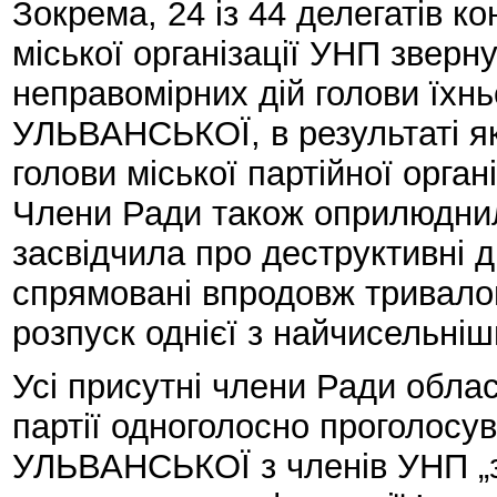
Зокрема, 24 із 44 делегатів к
міської організації УНП звер
неправомірних дій голови їхнь
УЛЬВАНСЬКОЇ, в результаті я
голови міської партійної орг
Члени Ради також оприлюднил
засвідчила про деструктивні
спрямовані впродовж тривалог
розпуск однієї з найчисельніш
Усі присутні члени Ради облас
партії одноголосно проголосу
УЛЬВАНСЬКОЇ з членів УНП „