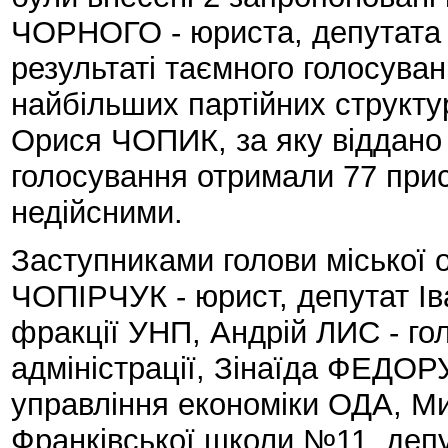
ЧОРНОГО - юриста, депутата І
результаті таємного голосуван
найбільших партійних структу
Орися ЧОПИК, за яку віддано 
голосування отримали 77 прис
недійсними.
Заступниками голови міської о
ЧОПІРЧУК - юрист, депутат Ів
фракції УНП, Андрій ЛИС - го
адміністрації, Зінаїда ФЕДОР
управління економіки ОДА, М
Франківської школи №11, депу