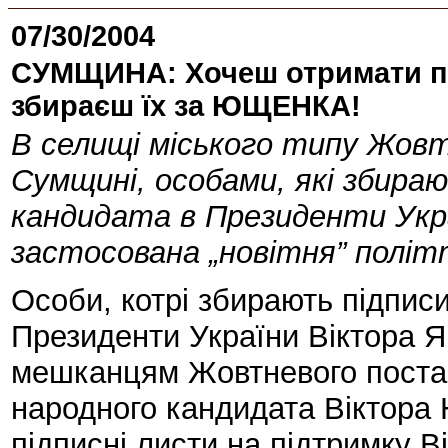
07/30/2004
СУМЩИНА: Хочеш отримати пі
збираєш їх за ЮЩЕНКА!
В селищі міського типу Жовт
Сумщині, особами, які збира
кандидата в Президенти Ук
застосована „новітня” політ
Особи, котрі збирають підпис
Президенти України Віктора
мешканцям Жовтневого постав
народного кандидата Віктор
підписні листи на підтримку