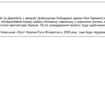
 Держбуду з приводу будівництва Кобзаревої церкви біля Чернечої го
ї облдержадміністрації надати допомогу замовнику у вирішенні питань 
спілки архітекторів України. Після затвердження проекту буде здійснюв
иївським і Всієї України-Руси Філаретом у 2000 році, таки буде збудова