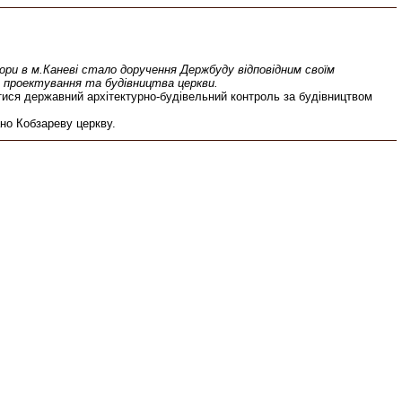
ри в м.Каневі стало доручення Держбуду відповідним своїм
з проектування та будівництва церкви.
атися державний архітектурно-будівельний контроль за будівництвом
но Кобзареву церкву.