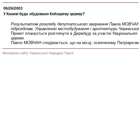
06/26/2003
У Каневі буде збудовано Кобзареву церкву?
Результатом розгляду депутатського звернення Павла МОВЧАНА до
підрозділам, Управлінню містобудування і архітектури Черкасько
Проект планується розглянути в Держбуді за участю Національної 
церкви.
Павло МОВЧАН сподівається, що на місці, освяченому Патріархом К
Матеріали сайту Української Народної Партії