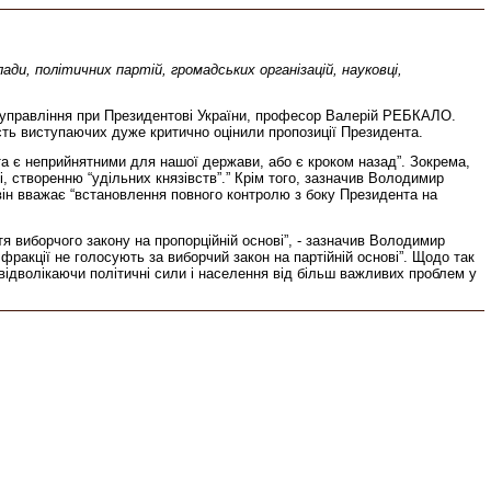
ди, політичних партій, громадських організацій, науковці,
жуправління при Президентові України, професор Валерій РЕБКАЛО.
ть виступаючих дуже критично оцінили пропозиції Президента.
а є неприйнятними для нашої держави, або є кроком назад”. Зокрема,
, створенню “удільних князівств”.” Крім того, зазначив Володимир
він вважає “встановлення повного контролю з боку Президента на
тя виборчого закону на пропорційній основі”, - зазначив Володимир
фракції не голосують за виборчий закон на партійній основі”. Щодо так
відволікаючи політичні сили і населення від більш важливих проблем у