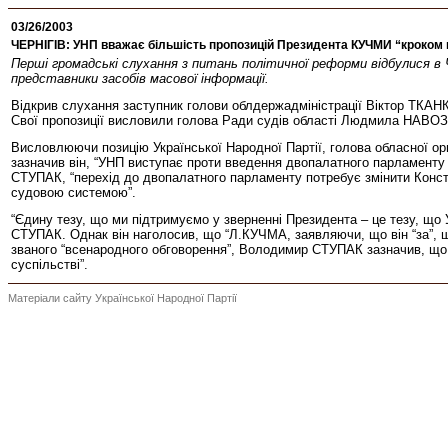
03/26/2003
ЧЕРНІГІВ: УНП вважає більшість пропозицій Президента КУЧМИ “кроком 
Перші громадські слухання з питань політичної реформи відбулися в Ч
представники засобів масової інформації.
Відкрив слухання заступник голови облдержадміністрації Віктор ТКАН
Свої пропозиції висловили голова Ради судів області Людмила НАВОЗЕ
Висловлюючи позицію Української Народної Партії, голова обласної ор
зазначив він, “УНП виступає проти введення двопалатного парламенту в
СТУПАК, “перехід до двопалатного парламенту потребує змінити Консти
судовою системою”.
“Єдину тезу, що ми підтримуємо у зверненні Президента – це тезу, що У
СТУПАК. Однак він наголосив, що “Л.КУЧМА, заявляючи, що він “за”, шіс
званого “всенародного обговорення”, Володимир СТУПАК зазначив, що в
суспільстві”.
Матеріали сайту Української Народної Партії