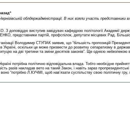
назад”
ернігівській облдержадміністрації. В них взяли участь представники вла
КО. З доповіддю виступив завідувач кафедрою політології Академії дер
НКО, представники партій, профспілок, депутати місцевих Рад. Більшіс
ганізації Володимир СТУПАК заявив, що “більшість пропозицій Президент
 Україні, оскільки це може призвести до розвитку сепаратизму в державі
туцію на дві третини та зміни десятків законів”. Ще однією небезпекою 
країні потрібна політично відповідальна влада. Тобто необхідне прийнят
ть разів накладав вето на такий Закон, і навіть зараз пропрезидентські 
оно “потрібно Л.КУЧМІ, щоб нав’язати суспільству свою політичну гру, 