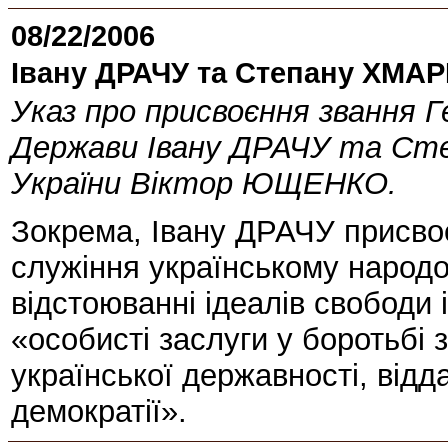
08/22/2006
Івану ДРАЧУ та Степану ХМАР
Указ про присвоєння звання Г
Держави Івану ДРАЧУ та Ст
України Віктор ЮЩЕНКО.
Зокрема, Івану ДРАЧУ присво
служіння українському народов
відстоюванні ідеалів свободи і
«особисті заслуги у боротьбі
української державності, відд
демократії».