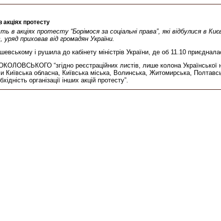
в акціях протесту
ть в акціях протесту “Борімося за соціальні права”, які відбулися в Ки
в, уряд приховав від громадян України.
евському і рушила до кабінету міністрів України, де об 11.10 приєднала
СОКОЛОВСЬКОГО “згідно реєстраційних листів, лише колона Української на
ли Київська обласна, Київська міська, Волинська, Житомирська, Полтавс
ідність організації інших акцій протесту”.