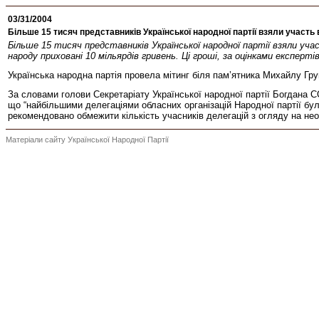
03/31/2004
Більше 15 тисяч представників Української народної партії взяли участь 
Більше 15 тисяч представників Української народної партії взяли учас
народу приховані 10 мільярдів гривень. Ці гроші, за оцінками експерті
Українська народна партія провела мітинг біля пам’ятника Михайлу Груш
За словами голови Секретаріату Української народної партії Богдана 
що “найбільшими делегаціями обласних організацій Народної партії бу
рекомендовано обмежити кількість учасників делегацій з огляду на необх
Матеріали сайту Української Народної Партії