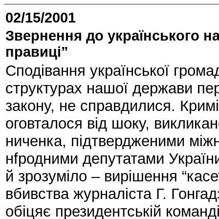
02/15/2001
Звернення до українського на
правиці”
Сподівання української громад
структурах нашої держави пер
закону, не справдилися. Крим
оговталося від шоку, виклика
ниченка, підтвердженими між
нfродними депутатами України
й зрозуміло – вирішення “касе
вбивства журналіста Г. Гонг
обіцяє президентській команді