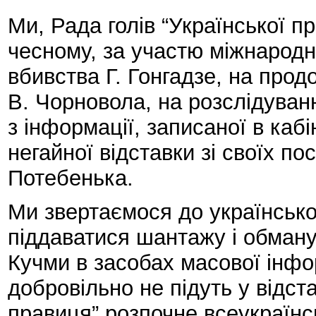
Ми, Рада голів “Української п
чесному, за участю міжнародн
вбивства Г. Гонгадзе, на прод
В. Чорновола, на розслідуван
з інформації, записаної в каб
негайної відставки зі своїх по
Потебенька.
Ми звертаємося до українсько
піддаватися шантажу і обману
Кучми в засобах масової інфор
добровільно не підуть у відста
правиця” розпочне всеукраїн