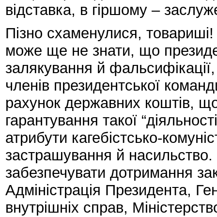
відставка, в гіршому – заслуж
Пізно схаменулися, товариші! 
може ще не знати, що презид
залякування й фальсифікації,
членів президентської команд
рахунок державних коштів, щ
гарантування такої “діяльності
атрибути кагебістсько-комуніс
застрашування й насильство. 
забезпечувати дотримання зако
Адміністрація Президента, Ге
внутрішніх справ, Міністерств