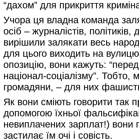
“дахом” для прикриття криміна
Учора ця владна команда зал
осіб – журналістів, політиків,
вирішили залякати весь народ.
для цього виходить на вулицю
опозицію, вони кажуть: “перед
націонал-соціалізму”. Тобто, 
громадяни, – для них фашист
Як вони сміють говорити так пр
допомогою їхньої фальсифікації
невиплачених зарплат!) вони 
застилає їм очі і совість.