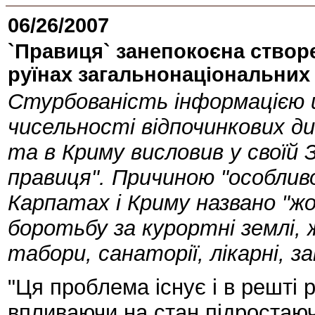
06/26/2007
`Правиця` занепокоєна створ
руїнах загальнонаціональних 
Стурбованість інформацією щ
чисельності відпочинкових д
та в Криму висловив у своїй 
правиця". Причиною "особлив
Карпатах і Криму названо "ж
боротьбу за курортні землі,
табори, санаторії, лікарні, за
"Ця проблема існує і в решті р
впливаючи на стан підростаючо