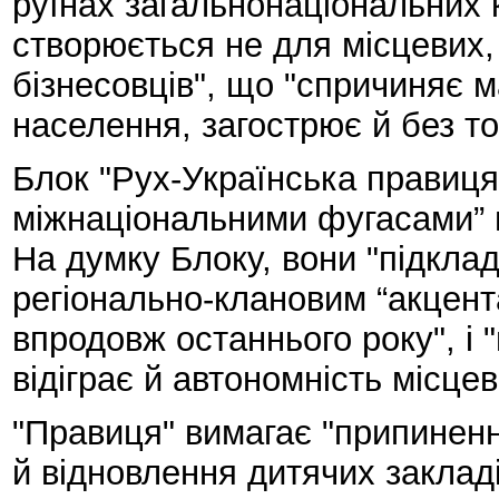
руїнах загальнонаціональних к
створюється не для місцевих,
бізнесовців", що "спричиняє 
населення, загострює й без то
Блок "Рух-Українська правиця"
міжнаціональними фугасами” п
На думку Блоку, вони "підклад
регіонально-клановим “акцента
впродовж останнього року", і 
відіграє й автономність місцев
"Правиця" вимагає "припинен
й відновлення дитячих закладів