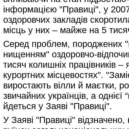
інформацією "Правиці", у 2007 
оздоровчих закладів скоротила
місць у них – майже на 5 тисяч
Серед проблем, породжених 
нищенням" оздоровчо-відпочин
тисяч колишніх працівників – 
курортних місцевостях". "Зам
виростають вілли й маєтки, ро
звичайних українців, а однієї 
йдеться у Заяві "Правиці".
У Заяві "Правиці" відзначено,