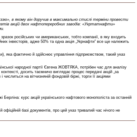
ззю», в якому він доручив в максимально стислі терміни провести
акетів акцій двох нафтопереробних заводів: «Укртатнафти»
ми.
зразок російських чи американських, тобто компанії, в яку входить
ійних інвесторів, адже 50% та одна акція „Укрнафти” все ще належить
и), яка фактично й здійснює управління підприємством, такий указ
їнської народної партії Євгена ЖОВТЯКА, потрібен час для аналізу
у контексті, досить таємничо виглядає процес передачі акцій „за
і числиться на вітчизняній фондовій біржі, торги її акціями
ржі Берліна: курс акцій українського нафтового монополіста за останній
 офіційній базі документів, про цей указ тривалий час нічого не