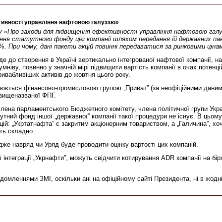
тивності управління нафтовою галуззю»
зу «Про заходи для підвищення ефективності управління нафтовою галу
ення статутного фонду цієї компанії шляхом передання їй державних п
%. При чому, дані пакети акцій повинні передаватися за ринковими ціна
до створення в Україні вертикально інтегрованої нафтової компанії, на 
мніву, повинно у значній мірі підвищити вартість компанії в очах потенц
ивабливіших активів до жовтня цього року.
олюється фінансово-промисловою групою „Приват” (за неофіційними даним
 вищеназваної ФПГ.
лена парламентського Бюджетного комітету, члена політичної групи Укра
атутний фонд іншої „державної” компанії такої процедури не існує. В цьом
ій: „Укртатнафта” є закритим акціонерним товариством, а „Галичина”, хоч 
ть складно.
дже навряд чи Уряд буде проводити оцінку вартості цих компаній.
ої інтеграції „Укрнафти”, можуть свідчити котирування ADR компанії на бі
омленнями ЗМІ, оскільки ані на офіційному сайті Президента, ні в жодній