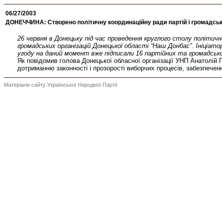
06/27/2003
ДОНЕЧЧИНА: Створено політичну координаційну ради партій і громадськ
26 червня в Донецьку під час проведення круглого столу політични
громадських організацій Донецької області “Наш Донбас”. Ініціато
угоду на даний момент вже підписали 16 партійних та громадськи
Як повідомив голова Донецької обласної організації УНП Анатолі
дотриманню законності і прозорості виборчих процесів, забезпечен
Матеріали сайту Української Народної Партії