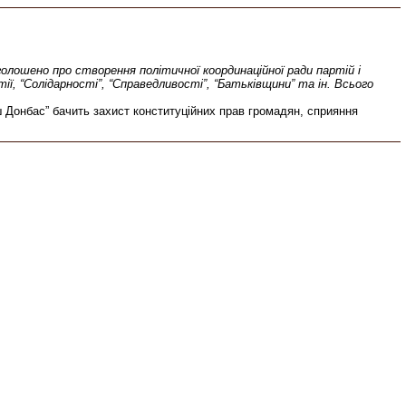
голошено про створення політичної координаційної ради партій і
ії, “Солідарності”, “Справедливості”, “Батьківщини” та ін. Всього
 Донбас” бачить захист конституційних прав громадян, сприяння