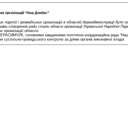
их організацій “Наш Донбас”
х партій і громадських організацій в обласній держадміністрації було о
рами створення ради стали обласні організації Української Народної Парт
х організацій області.
й ГЕРАСИМЧУК, головними завданнями політична координаційна рада “Наш
ня суспільно-громадського контролю за діями органів виконавчої влади.